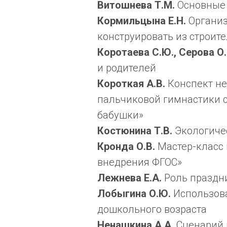
Витошнева Т.М.
Основные 
Кормильцына Е.Н.
Организ
конструировать из строит
Коротаева С.Ю., Серова О.
и родителей
Короткая А.В.
Конспект н
пальчиковой гимнастики с 
бабушки»
Костюнина Т.В.
Экологиче
Кронда О.В.
Мастер-класс 
внедрения ФГОС»
Лежнева Е.А.
Роль праздн
Лобыгина О.Ю.
Использова
дошкольного возраста
Ненашкина А.А.
Сценарий