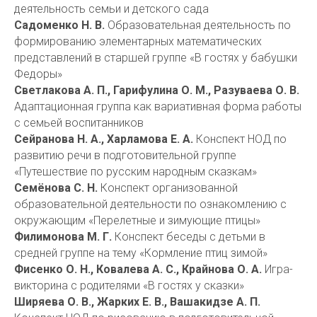
деятельность семьи и детского сада
Садоменко Н. В.
Образовательная деятельность по
формированию элементарных математических
представлений в старшей группе «В гостях у бабушки
Федоры»
Светлакова А. П., Гарифулина О. М., Разуваева О. В.
Адаптационная группа как вариативная форма работы
с семьей воспитанников
Сейранова Н. А., Харламова Е. А.
Конспект НОД по
развитию речи в подготовительной группе
«Путешествие по русским народным сказкам»
Семёнова С. Н.
Конспект организованной
образовательной деятельности по ознакомлению с
окружающим «Перелетные и зимующие птицы»
Филимонова М. Г.
Конспект беседы с детьми в
средней группе на тему «Кормление птиц зимой»
Фисенко О. Н., Ковалева А. С., Крайнова О. А.
Игра-
викторина с родителями «В гостях у сказки»
Ширяева О. В., Жарких Е. В., Вашакидзе А. П.