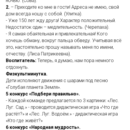
ночью. (Сова).
2.
– Приходите ко мне в гости! Адреса не имею, свой
дом всегда ношу с собой. (Улитка).
- Уже 150 лет жду друга! Характер положительный.
Недостаток один – медлительность. (Черепаха).
- Я самая обаятельная и привлекательная! Кого
хочешь обману, вокруг пальца обведу. Учитывая всё
это, настоятельно прошу называть меня по имени,
отчеству. (Лиса Патрикеевна).
Воспитатель:
Теперь, я думаю, нам пора немного
отдохнуть.
Физкультминутка.
Дети исполняют движения с шарами под песню
«Голубая планета Земля».
5 конкурс «Подбери правильно».
- Каждой команде предлагается по 3 картинки: «Лес.
Луг. Сад.» - проводится дидактическая игра «Что где
растёт?» и «Лес. Луг. Водоём.» - дидактическая игра
«Кто где живёт?»
6 конкурс «Народная мудрость».