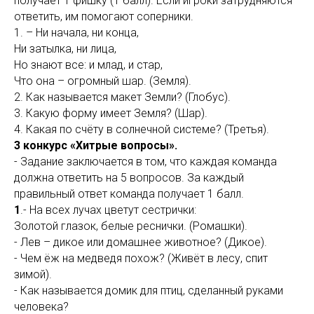
получает 1 фишку (1 балл). Если игроки затрудняются
ответить, им помогают соперники.
1. – Ни начала, ни конца,
Ни затылка, ни лица,
Но знают все: и млад, и стар,
Что она – огромный шар. (Земля).
2. Как называется макет Земли? (Глобус).
3. Какую форму имеет Земля? (Шар).
4. Какая по счёту в солнечной системе? (Третья).
3 конкурс «Хитрые вопросы».
- Задание заключается в том, что каждая команда
должна ответить на 5 вопросов. За каждый
правильный ответ команда получает 1 балл.
1
.- На всех лучах цветут сестрички:
Золотой глазок, белые реснички. (Ромашки).
- Лев – дикое или домашнее животное? (Дикое).
- Чем ёж на медведя похож? (Живёт в лесу, спит
зимой).
- Как называется домик для птиц, сделанный руками
человека?