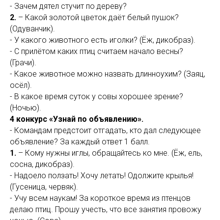
- Зачем дятел стучит по дереву?
2.
– Какой золотой цветок даёт белый пушок?
(Одуванчик).
- У какого животного есть иголки? (Ёж, дикобраз).
- С прилётом каких птиц считаем начало весны?
(Грачи).
- Какое животное можно назвать длинноухим? (Заяц,
осёл).
- В какое время суток у совы хорошее зрение?
(Ночью).
4 конкурс «Узнай по объявлению».
- Командам предстоит отгадать, кто дал следующее
объявление? За каждый ответ 1 балл.
1.
– Кому нужны иглы, обращайтесь ко мне. (Ёж, ель,
сосна, дикобраз).
- Надоело ползать! Хочу летать! Одолжите крылья!
(Гусеница, червяк).
- Учу всем наукам! За короткое время из птенцов
делаю птиц. Прошу учесть, что все занятия провожу