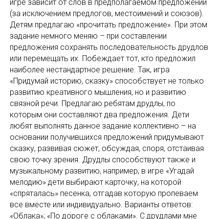
игре зависит от слов в предполагаемом предложении
(за исключением предлогов, местоимений и союзов).
Детям предлагаю «прочитать предложение». При этом
задание немного меняю – при составлении
предложения сохранять последовательность друдлов
или перемещать их. Побеждает тот, кто предложил
наиболее нестандартное решение. Так, игра
«Придумай историю, сказку» способствует не только
развитию креативного мышления, но и развитию
связной речи. Предлагаю ребятам друдлы, по
которым они составляют два предложения. Дети
любят выполнять данное задание коллективно – на
основании получившихся предложений придумывают
сказку, развивая сюжет, обсуждая, споря, отстаивая
свою точку зрения. Друдлы способствуют также и
музыкальному развитию, например, в игре «Угадай
мелодию» дети выбирают карточку, на которой
«спряталась» песенка, отгадав которую пропеваем
все вместе или индивидуально. Варианты ответов:
«Облака»; «По дороге с облаками». С друдлами мне