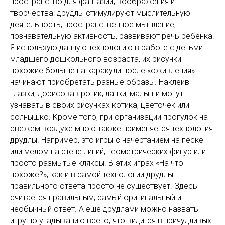
пространство для фантазии, воображения и
творчества: друдлы стимулируют мыслительную
деятельность, пространственное мышление,
познавательную активность, развивают речь ребенка.
Я использую данную технологию в работе с детьми
младшего дошкольного возраста, их рисунки
похожие больше на каракули после «оживления»
начинают приобретать разные образы. Наклеив
глазки, дорисовав ротик, лапки, малыши могут
узнавать в своих рисунках котика, цветочек или
солнышко. Кроме того, при организации прогулок на
свежем воздухе мною также применяется технология
друдлы. Например, это игры с начертанием на песке
или мелом на стене линий, геометрических фигур или
просто размытые кляксы. В этих играх «На что
похоже?», как и в самой технологии друдлы –
правильного ответа просто не существует. Здесь
считается правильным, самый оригинальный и
необычный ответ. А еще друдлами можно назвать
игру по угадыванию всего, что видится в причудливых