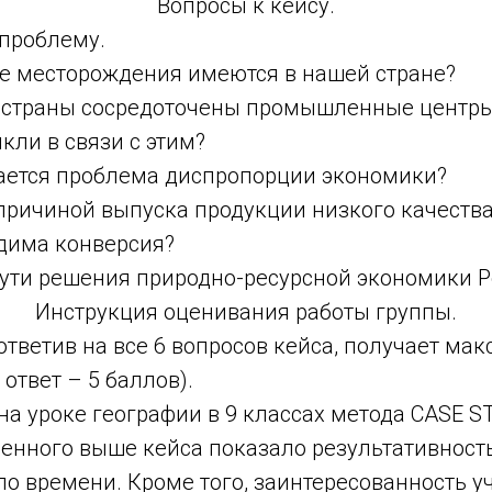
Вопросы к кейсу.
проблему.
ые месторождения имеются в нашей стране?
ти страны сосредоточены промышленные центры
ли в связи с этим?
чается проблема диспропорции экономики?
 причиной выпуска продукции низкого качеств
одима конверсия?
пути решения природно-ресурсной экономики Р
Инструкция оценивания работы группы.
ответив на все 6 вопросов кейса, получает ма
ответ – 5 баллов).
а уроке географии в 9 классах метода CASE S
енного выше кейса показало результативност
о времени. Кроме того, заинтересованность у