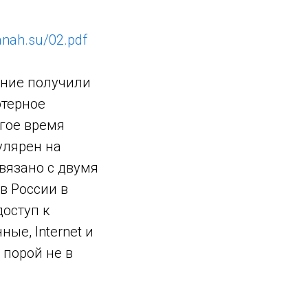
manah.su/02.pdf
ение получили
ютерное
гое время
улярен на
вязано с двумя
в России в
оступ к
е, Internet и
 порой не в