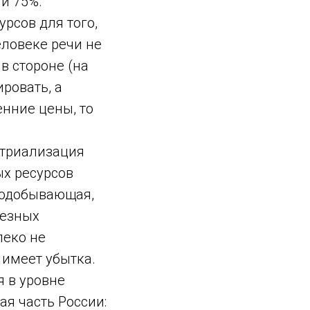
и 75%.
рсов для того,
еловеке речи не
в стороне (на
ровать, а
нние цены, то
стриализация
х ресурсов
нодобывающая,
лезных
леко не
 имеет убытка.
 в уровне
ая часть России: