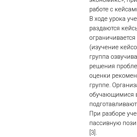
работе с кейсам
В ходе урока уч
раздаются кейс
ограничивается 
(изучение кейсо
группа озвучив
решения пробле
оценки рекомен
группе. Органи
обучающимися в
подготавливают
При разборе уч
пассивную пози
[3].