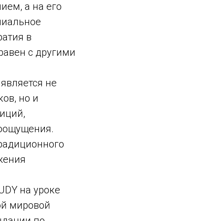
ием, а на его
ипиальное
ратия в
равен с другими
является не
ов, но и
иций,
роощущения.
традиционного
жения
UDY на уроке
ой мировой
ндации по