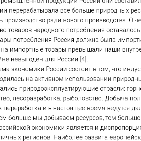
ромышленной продукции России они составил
ии перерабатывала все больше природных ресу
 производство ради нового производства. О ч
во товаров народного потребления оставалось 
вары потребления Россия должна была импорти
 на импортные товары превышали наши внутре
не невыгоден для России [4].
ма экономики России состоит в том, что инду
одилась на активном использовании природны
вались природоэксплуатирующие отрасли: гор
тво, лесоразработка, рыболовство. Добыча по
 переработка и в настоящее время ведутся да
чем больше мы добываем ресурсов, тем больше
оссийской экономики является и диспропорция
личных регионов. Наиболее развита европейск