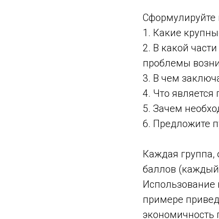
Сформулируйте 
1. Какие крупн
2. В какой час
проблемы возник
3. В чем заклю
4. Что является
5. Зачем необх
6. Предложите 
Каждая группа, 
баллов (каждый 
Использование н
примере привед
экономичность п