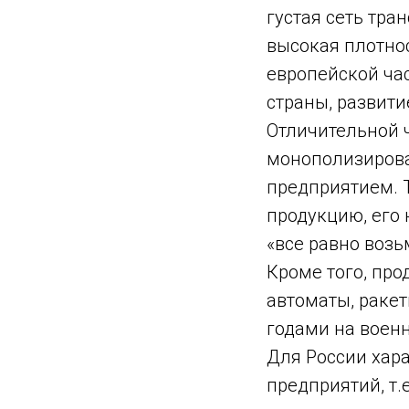
густая сеть тр
высокая плотно
европейской час
страны, развити
Отличительной 
монополизирован
предприятием. Т
продукцию, его 
«все равно возь
Кроме того, пр
автоматы, ракет
годами на военн
Для России хар
предприятий, т.е