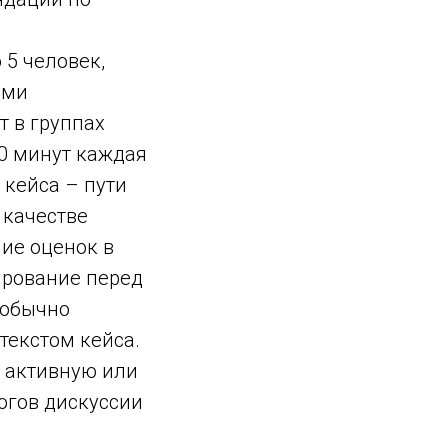
 5 человек,
ами
т в группах
10 минут каждая
 кейса – пути
 качестве
ие оценок в
ирование перед
 обычно
текстом кейса.
ь активную или
огов дискуссии