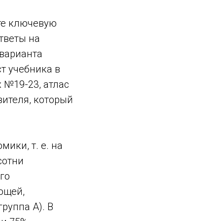
ьте ключевую
тветы на
 варианта
ст учебника в
х №19-23, атлас
вителя, который
ики, т. е. на
сотни
го
ющей,
руппа А). В