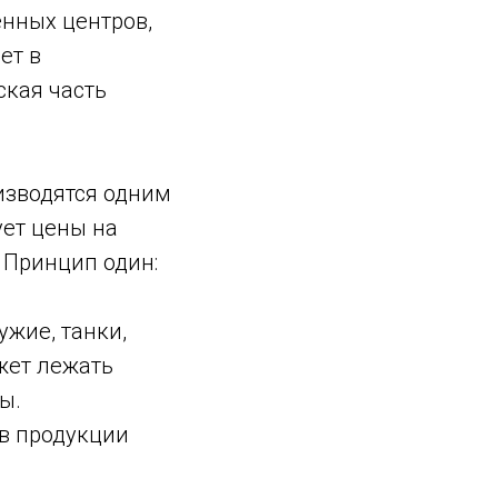
енных центров,
ет в
ская часть
оизводятся одним
ует цены на
 Принцип один:
жие, танки,
ожет лежать
ы.
в продукции