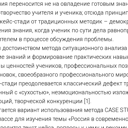
ния переносится не на овладение готовым знан
отворчество учителя и ученика; отсюда принц
 кейс-стади от традиционных методик – демок
ния знания, когда ученик по сути дела равноп
ителем в процессе обсуждения проблемы.
 достоинством метода ситуационного анализа 
ие знаний и формирование практических навык
мы ценностей учеников, профессиональных поз
новок, своеобразного профессионального ми
с-стади преодолевается классический дефект 
анный с «сухостью», неэмоциональностью изло
ций, творческой конкуренции [1].
гается вариант использования метода CASE ST
лассе для изучения темы «Россия в современн
водится текст кейса, вопросы к нему и рекоме