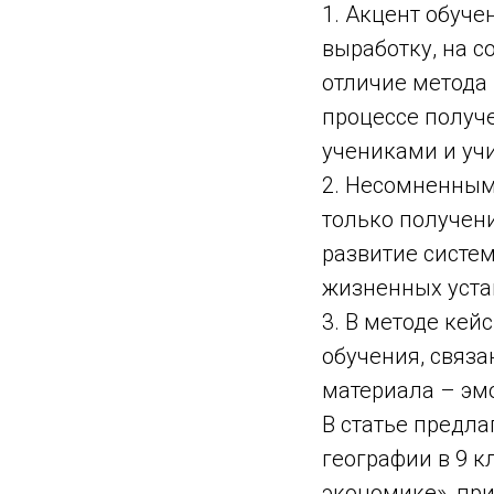
1. Акцент обуче
выработку, на с
отличие метода
процессе получе
учениками и уч
2. Несомненным
только получен
развитие систе
жизненных уста
3. В методе кей
обучения, связ
материала – эмо
В статье предла
географии в 9 к
экономике», при