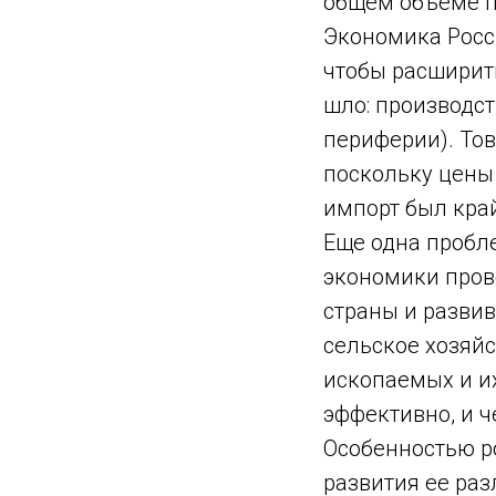
общем объеме п
Экономика Росс
чтобы расширить
шло: производст
периферии). То
поскольку цены
импорт был край
Еще одна пробле
экономики пров
страны и разви
сельское хозяйс
ископаемых и их
эффективно, и 
Особенностью р
развития ее раз