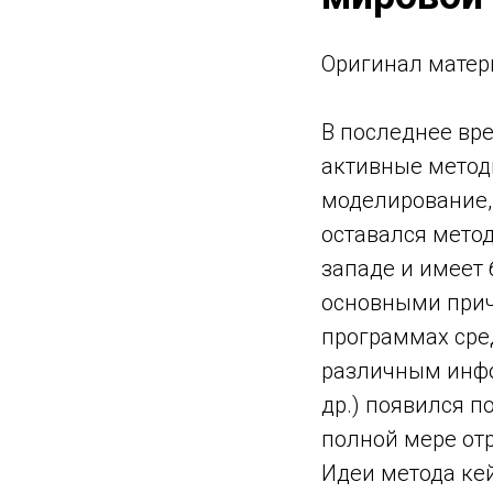
Оригинaл матер
В последнее вр
активные метод
моделирование,
оставался метод
западе и имеет 
основными прич
программах сре
различным инфо
др.) появился п
полной мере от
Идеи метода кей