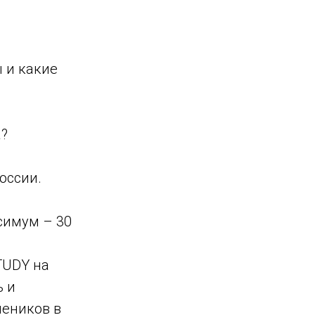
 и какие
а?
оссии.
ксимум – 30
TUDY на
ь и
чеников в