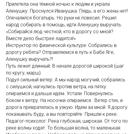
Прилетела она тёмной ночью к людям и украла
Аленушку. Проснулся Иванушка. Глядь, а его жены нет!
Опечалился богатырь. Но руки не повесил. Решил
народ собирать в помощь, идти Аленушку выручать.
«Собирайся люд честной, кто в дорогу со мной?
Вместе дело быстрее ладится!»
Инструктор по физической культуре: Собрались в
дорогу ребята? Отправляемся в путь к Бабе Яге,
Аленушку выручать?!
Путь лежит длинный. В начале дорогой широкой.(шаг
по кругу, марш)
Подул сильный ветер. А мы народ могучий, собрались
с силушкой, нагнулись против ветра, на пятку
опираемся и дальше идём. Устали. Повернулись
боком к ветру. На носочки опираемся. Ветер стих, и
дорога превратилась в узкую. Идем за мной. Я дорогу
показывать буду, а вы повторяйте. Пришли к реке.
Педагог-психолог: Река глубокая, широкая. От того по
реке волны ходят. То большая волна, то маленькая.