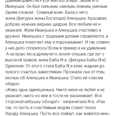
Давным-давно на Руси жил Богатырь. Звали его
Иванушка. Он был сильным, смелым, ловким, умелым.
Одним словом - Славный воин. Была у него
жена (фигурка жены Богатыря) Аленушка. Красивая,
добрая, нежная, верная, щедрая. Все любили её и
уважали. Жили Иванушка и Аленушка счастливо и
дружно. Иванушка с трудными делами справляется, а
Аленушка помогает ему и подсказывает. И так славно
у них дело спорилось! Всем в пример и на удивление.
А на краю леса дремучего, возле опушки, где луг с
высокой травой, жила Баба Яга. (фигурка Бабы Яги).
Одинокая. От этого стала Баба Яга злая, жадная до
чужого счастья, завистливая. Прознала она от птиц
лесных об Аленушке и Иванушка. Стало ей совсем
обидно.
«Живу одна одинёшенька. Никто меня не любит и не
уважает, никто ко мне в гости не захаживает. Все
стороной избушку обходят» - запричитала Яга. «Раз
так, то пусть и счастливым людям станет плохо.
Украду Аленушку. Пусть все поймут, как живётся мне»