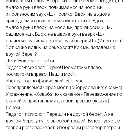
Изобразим волны. Набрали полные лёгкие воздуха, на
выдохе руки вверх, поднимаемся на носочки
и произносим звук «Ш» громко. Вдох, на выдохе
приседаем и произносим звук «ш» тихо. Вдох, на
выдохе руки вверх, на носочки, произносим «Ш» ,
садимся «ш», Вдох, на выдохе руки вверх «Ш»,
садимся звук «ш», встаем, руки вверх «Ш».(2 повтора)
Вот какие волны на реке ходят! Как мы попадём на
другой берег?
Дети: Надо мост найти.
Педагог-психолог: Верно! Посмотрим влево,
посмотрим вправо. Нашли мост.
Инструктор по физической культуре:
Переправляемся через мост. (оборудование: скамья)
Упражнение. «Ходьба по скамейке» Передвижение по
скамейке приставными шагами правым (левым)
боком.
Педагог-психолог: Перешли на другой берег. А на
другом берегу луг с высокой травой. Ветер гуляет, с
травой разговаривает. Изобразим разговор ветра и