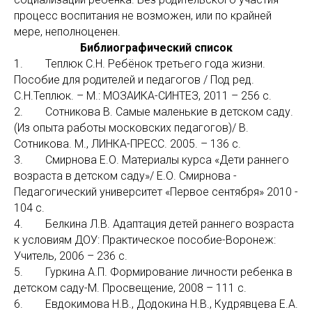
процесс воспитания не возможен, или по крайней
мере, неполноценен.
Библиографический список
1. Теплюк С.Н. Ребёнок третьего года жизни.
Пособие для родителей и педагогов / Под ред.
С.Н.Теплюк. – М.: МОЗАИКА-СИНТЕЗ, 2011 – 256 с.
2. Сотникова В. Самые маленькие в детском саду.
(Из опыта работы московских педагогов)/ В.
Сотникова. М., ЛИНКА-ПРЕСС. 2005. – 136 с.
3. Смирнова Е.О. Материалы курса «Дети раннего
возраста в детском саду»/ Е.О. Смирнова -
Педагогический университет «Первое сентября» 2010 -
104 с.
4. Белкина Л.В. Адаптация детей раннего возраста
к условиям ДОУ: Практическое пособие-Воронеж:
Учитель, 2006 – 236 с.
5. Гуркина А.П. Формирование личности ребенка в
детском саду-М. Просвещение, 2008 – 111 с.
6. Евдокимова Н.В., Додокина Н.В., Кудрявцева Е.А.