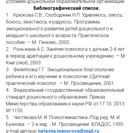
условиях дошкольной образовательной организации.
Библиографический список.
1. Крюкова С.В., Слободяник Н.П. Удивляюсь, злюсь,
боюсь, хвастаюсь и радуюсь. Программы
эмоционального развития детей дошкольного и
младшего школьного возраста: Практическое
пособие. — М.: Генезис, 2005.
2. Роньжина А.С. Занятия психолога с детьми 2-4 лет
в период адаптации к дошкольному учреждению. — М.:
Книголюб, 2003.
3. Филиппова Г.Г. Эмоциональное благополучие
ребенка и его изучение в психологии //Детский
практический психолог. — М.: Просвещение, 2001.
4. Федеральный государственный образовательный
стандарт дошкольного образования. Приказ
Министерства образования и науки РФ от 17.10. 2013
№ 1155.
5. Чистякова М. И. Психогимнастика /Под ред. М. И.
Буянова. — 2-е изд. - М.: Просвещение: ВЛАДОС, 1995.
e-mail автора
:
natasha.mayorova@mail.ru