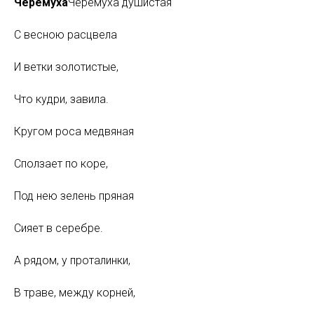
Черемуха
Черемуха душистая
С весною расцвела
И ветки золотистые,
Что кудри, завила.
Кругом роса медвяная
Сползает по коре,
Под нею зелень пряная
Сияет в серебре.
А рядом, у проталинки,
В траве, между корней,