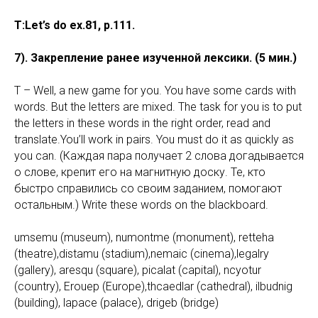
T:Let’s do ex.81, p.111.
7). Закрепление ранее изученной лексики. (5 мин.)
T – Well, a new game for you. You have some cards with
words. But the letters are mixed. The task for you is to put
the letters in these words in the right order, read and
translate.You’ll work in pairs. You must do it as quickly as
you can. (Каждая пара получает 2 cлова догадывается
о слове, крепит его на магнитную доску. Те, кто
быстро справились со своим заданием, помогают
остальным.) Write these words on the blackboard.
umsemu (museum), numontme (monument), retteha
(theatre),distamu (stadium),nemaic (cinema),legalry
(gallery), aresqu (square), picalat (capital), ncyotur
(country), Erouep (Europe),thcaedlar (cathedral), ilbudnig
(building), lapace (palace), drigeb (bridge)