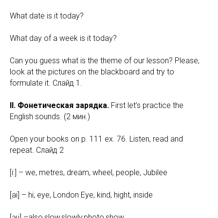
What date is it today?
What day of a week is it today?
Can you guess what is the theme of our lesson? Please,
look at the pictures on the blackboard and try to
formulate it. Слайд 1.
II. Фонетическая зарядка.
First let’s practice the
English sounds. (2 мин.)
Оpen your books on p. 111 ex. 76. Listen, read and
repeat. Слайд 2
[i:] – we, metres, dream, wheel, people, Jubilee
[ai] – hi, eye, London Eye, kind, hight, inside
[əu] –also,slow,slowly,photo,show