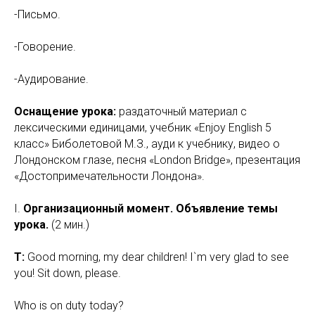
-Письмо.
-Говорение.
-Аудирование.
Оснащение урока:
раздаточный материал с
лексическими единицами, учебник «Enjoy English 5
класс» Биболетовой М.З., ауди к учебнику, видео о
Лондонском глазе, песня «London Bridge», презентация
«Достопримечательности Лондона».
I.
Организационный момент. Объявление темы
урока.
(2 мин.)
Т:
Good morning, my dear children! I`m very glad to see
you! Sit down, please.
Who is on duty today?