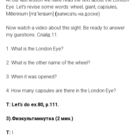
Eye. Let’s revise some words: wheel, giant, capsules,
Millennium [mɪˈlenɪəm]
(
записать на доске)
Now watch a video about this sight. Be ready to answer
my guestions. Слайд 11.
1. What is the London Eye?
2. What is the other name of the wheel?
3. When it was opened?
4. How many capsules are there in the London Eye?
T: Let’s do ex.80, p.111.
3).Физкультминутка (2 мин.)
T:
I