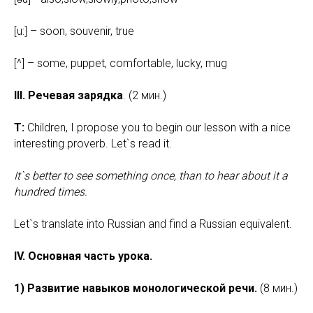
[u:] – soon, souvenir, true
[^] – some, puppet, comfortable, lucky, mug
III. Речевая зарядка
. (2 мин.)
Т:
Children, I propose you to begin our lesson with a nice
interesting proverb. Let`s read it.
It`s better to see something once, than to hear about it a
hundred times.
Let`s translate into Russian and find a Russian equivalent.
IV. Основная часть урока.
1) Развитие навыков монологической речи.
(8 мин.)