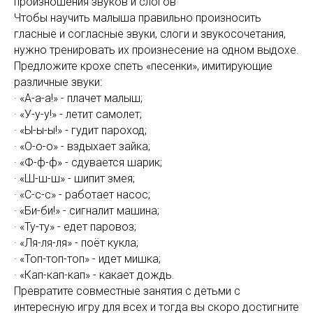
произношения звуков и слогов
Чтобы научить малыша правильно произносить
гласные и согласные звуки, слоги и звукосочетания,
нужно тренировать их произнесение на одном выдохе.
Предложите крохе спеть «песенки», имитирующие
различные звуки:
· «А-а-а!» - плачет малыш;
· «У-у-у!» - летит самолет;
· «Ы-ы-ы!» - гудит пароход;
· «О-о-о» - вздыхает зайка;
· «Ф-ф-ф» - сдувается шарик;
· «Ш-ш-ш» - шипит змея;
· «С-с-с» - работает насос;
· «Би-би!» - сигналит машина;
· «Ту-ту» - едет паровоз;
· «Ля-ля-ля» - поёт кукла;
· «Топ-топ-топ» - идет мишка;
· «Кап-кап-кап» - какает дождь.
Превратите совместные занятия с детьми с
интересную игру для всех и тогда вы скоро достигните