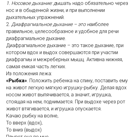
1. Носовое дыхание: д
ышать надо обязательно через
нос и в обыденной жизни, и при выполнении
дыхательных упражнений.
2.
Диафрагмальное дыхание – это н
аиболее
правильное, целесообразное и удобное для речи
диафрагмальное дыхание.
Диафрагмальное дыхание – это такое дыхание, при
котором вдох и выдох совершаются при участии
диафрагмы и межреберных мышц. Активна нижняя,
самая емкая часть легких.
Из положения лежа:
«Рыбка»
. Положить ребенка на спину, поставить ему
на живот легкую мягкую игрушку-рыбку. Делая вдох
носом живот выпячивается, а значит, игрушка,
стоящая на нем, поднимается. При выдохе через рот
живот втягивается, и игрушка опускается.
Качаю рыбку на волне,
То вверх (вдох),
То вниз (выдох)
Плывет она по мне.