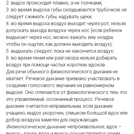
2. выдох происходит плавно, а не толчками;
3. во время выдоха губы складываются трубочкой, не
следует сжимать губы, надувать щеки;
4. во время выдоха воздух выходит через рот, нельзя
допускать выхода воздуха через нос (если ребенок
выдыхает через нос, можно зажать ему ноздри,
чтобы он ощутил, как должен выходить воздух);
5. выдыхать следует, пока не закончится воздух;
6. во время пения или разговора нельзя добирать
воздух при помощи частых коротких вдохов.
Для речи обычного физиологического дыхания не
хватает. Речевое дыхание призвано участвовать в
создании голосового звучания на равномерном
выдохе. Оно отличается от физиологического тем, что
это управляемый, осознанный процесс. Речевое
дыхание считается неправильным, если дыхание
учащено, выдох укорочен, слишком большой вдох или
добор воздуха заметен для окружающих.
Физиологическое дыхание
: непроизвольное; вдох –
выдох - пауза; вдох и выдох осуществляется одним