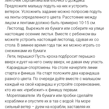
ленточек серпантина или елочного дождика.
Предложите малышу подуть на них и устроить
ветерок. Усложнить задание можно попросив подуть
на ленты определенного цвета. Расстояние между
лицом и лентами должно быть примерно 10-15 см.
· Листопад. Вырежьте из бумаги или соберите на улице
настоящие осенние листья. Вместе с ребенком вы
можете устроить настоящий листопад, сдувая их со
стола. В зимнее время года так же можно играть со
снежинками из бумаги.
· Лети, перышко! Пусть кроха подбросит перышко
вверх и дует на него снизу вверх, не давая ему упасть.
· Карандаши-спортсмены. На столе начертите линии
старта и финиша. На старт положите два карандаша
разного цвета. По очереди дуйте вместе с малышом
каждый на свой карандаш и устройте соревнование,
кто из них «прибежит» к финишу первым.
· Мореплаватели. Из бумаги или пробки сделайте
кораблики и опустите их в таз с водой. На море
сильный ветер – дуем на корабли, заставляя их