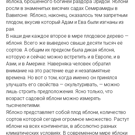
яблока, брошенного богиней раздора Эридой. Яблони
росли в знаменитых висячих садах Семирамиды в
Вавилоне. Яблоко, наконец, оказалось тем запретным
плодом, вкусив который Адам и Ева были изгнаны из
рая.
В наши дни каждое второе в мире плодовое дерево —
яблоня. Всего же выведено свыше десяти тысяч её
сортов. А общим их предком была дикая яблоня,
которую и сейчас можно встретить и в Европе, и в
Азии, и в Америке. Наверняка человек обратил
внимание на это растение еще и незапамятные
времена. Но вот о том, когда именно он принялся
улучшать его свойства — окультуривать, — можно
лишь строить предположения. Ясно только, что
возраст садовой яблони можно измерять
тысячелетиями.
Яблоко представляет собой плод яблони, количество
сортов которой сегодня огромное множество. Растут
яблони на всех континентах, в абсолютно разных
климатических условиях. В современном мире яблоки