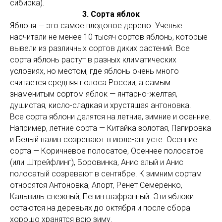
сибирка).
3. Сорта яблок
Яблоня — это самое плодовое дерево. Ученые
насчитали не менее 10 тысяч сортов яблонь, которые
вывели из различных сортов диких растений. Все
сорта яблонь растут в разных климатических
условиях, но местом, где яблонь очень много
считается средняя полоса России, а самым
знаменитым сортом яблок — янтарно-желтая,
душистая, кисло-сладкая и хрустящая антоновка.
Все сорта яблони делятся на летние, зимние и осенние.
Например, летние сорта — Китайка золотая, Папировка
и Белый налив созревают в июле-августе. Осенние
сорта — Коричневое полосатое, Осеннее полосатое
(или Штрейфлинг), Боровинка, Анис алый и Анис
полосатый созревают в сентябре. К зимним сортам
относятся Антоновка, Апорт, Ренет Семеренко,
Кальвиль снежный, Пепин шафранный. Эти яблоки
остаются на деревьях до октября и после сбора
хорошо хранятся всю зиму.