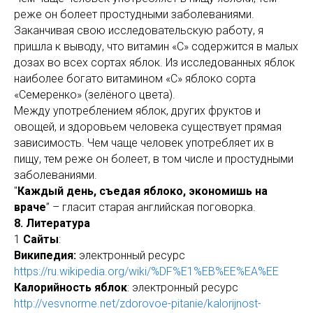
реже он болеет простудными заболеваниями.
Заканчивая свою исследовательскую работу, я
пришла к выводу, что витамин «С» содержится в малых
дозах во всех сортах яблок. Из исследованных яблок
наиболее богато витамином «С» яблоко сорта
«Семеренко» (зелёного цвета).
Между употреблением яблок, других фруктов и
овощей, и здоровьем человека существует прямая
зависимость. Чем чаще человек употребляет их в
пищу, тем реже он болеет, в том числе и простудными
заболеваниями.
"
Каждый день, съедая яблоко, экономишь на
враче
” – гласит старая английская поговорка.
8. Литература
1
Сайты
:
Википедия:
электронный ресурс
https://ru.wikipedia.org/wiki/%DF%E1%EB%EE%EA%EE
Калорийность яблок
: электронный ресурс
http://vesvnorme.net/zdorovoe-pitanie/kalorijnost-