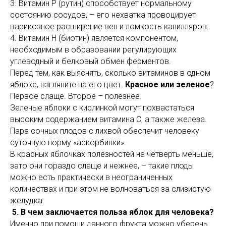
3. Витамин Р (рутин) способствует нормальному
состоянию сосудов, – его нехватка провоцирует
варикозное расширение вен и ломкость капилляров.
4. Витамин Н (биотин) является компонентом,
необходимым в образовании регулирующих
углеводный и белковый обмен ферментов.
Перед тем, как выяснять, сколько витаминов в одном
яблоке, взгляните на его цвет.
Красное или зеленое
?
Первое слаще. Второе – полезнее.
Зеленые яблоки с кислинкой могут похвастаться
высоким содержанием витамина С, а также железа.
Пара сочных плодов с лихвой обеспечит человеку
суточную норму «аскорбинки».
В красных яблочках полезностей на четверть меньше,
зато они гораздо слаще и нежнее, – такие плоды
можно есть практически в неограниченных
количествах и при этом не волноваться за слизистую
желудка.
5. В чем заключается польза яблок для человека?
Именно при помощи данного фрукта можно уберечь