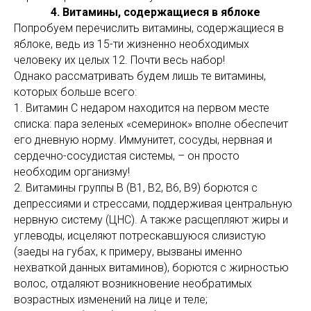
4. Витамины, содержащиеся в яблоке
Попробуем перечислить витамины, содержащиеся в
яблоке, ведь из 15-ти жизненно необходимых
человеку их целых 12. Почти весь набор!
Однако рассматривать будем лишь те витамины,
которых больше всего:
1. Витамин С недаром находится на первом месте
списка: пара зеленых «семеринок» вполне обеспечит
его дневную норму. Иммунитет, сосуды, нервная и
сердечно-сосудистая системы, – он просто
необходим организму!
2. Витамины группы В (В1, В2, В6, В9) борются с
депрессиями и стрессами, поддерживая центральную
нервную систему (ЦНС). А также расщепляют жиры и
углеводы, исцеляют потрескавшуюся слизистую
(заеды на губах, к примеру, вызваны именно
нехваткой данных витаминов), борются с жирностью
волос, отдаляют возникновение необратимых
возрастных изменений на лице и теле;