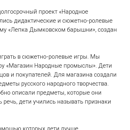
долгосрочный проект «Народное
нялись дидактические и сюжетно-ролевые
тему «Лепка Дымковском барышни», создан
грать в сюжетно-ролевые игры. Мы
ру «Магазин Народные промыслы». Дети
цов и покупателей. Для магазина создали
едметы русского народного творчества.
обно описали предметы, которые они
сь речь, дети учились называть признаки
помощью которых дети лучше