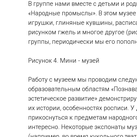
В группе нами вместе с детьми и ро
«Народные промыслы». В этом музе
игрушки, глиняные кувшины, распис
рисунком гжель и многое другое (ри
группы, периодически мы его попол
Рисунок 4. Мини - музей
Работу с музеем мы проводим следу
образовательным областям «Познава
эстетическое развитие» демонстрир
их истории, особенностях росписи. 
прикоснуться к предметам народного 
интересно. Некоторые экспонаты му
(например, во время кукольного теат