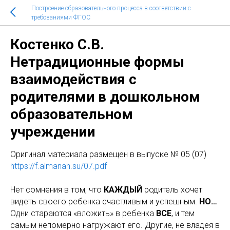
Построение образовательного процесса в соответствии с
требованиями ФГОС
Костенко С.В.
Нетрадиционные формы
взаимодействия с
родителями в дошкольном
образовательном
учреждении
Оригинaл материала размещен в выпуске № 05 (07)
https://f.almanah.su/07.pdf
Нет сомнения в том, что
КАЖДЫЙ
родитель хочет
видеть своего ребенка счастливым и успешным.
НО…
Одни стараются «вложить» в ребенка
ВСЕ
, и тем
самым непомерно нагружают его. Другие, не владея в