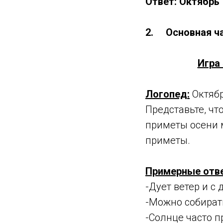
Ответ: Октябрь
2. Основная ча
Игра
Логопед:
Октябр
Представьте, чт
приметы осени 
приметы.
Примерные отве
-Дует ветер и с
-Можно собирать
-Солнце часто п