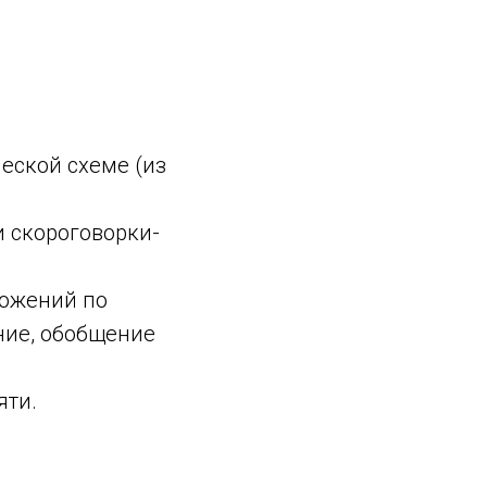
еской схеме (из
 скороговорки-
ложений по
ние, обобщение
яти.