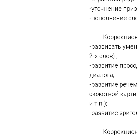
-уточнение приз
-пополнение сл
· Коррекцион
-развивать умен
2-х слов) ;
-развитие прос
диалога;
-развитие рече
сюжетной картин
и т.п.);
-развитие зрите
· Коррекционн