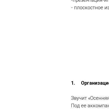
-презентация-иг
- плоскостное и
1. Организацио
Звучит «Осенняя
Под ее аккомпа