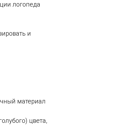
кции логопеда
зировать и
точный материал
олубого) цвета,