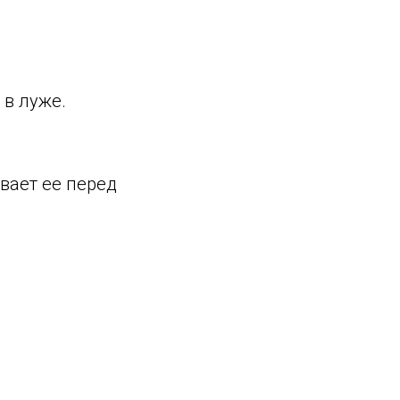
 в луже.
ивает ее перед