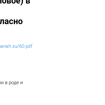
повое) в
гласно
lmanah.su/60.pdf
и в роде и