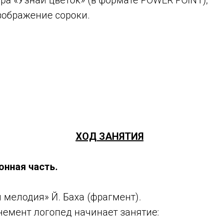
ра «Узнай цветок» (в формате POWER POINT);
зображение сороки.
ХОД ЗАНЯТИЯ
нная часть.
 мелодия» Й. Баха (фрагмент).
немент логопед начинает занятие: