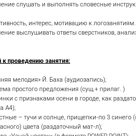
мение слушать и выполнять словесные инстру
тивность, интерес, мотивацию к логозанятиям.
мение выслушивать ответы сверстников, анали
 к проведению занятия:
няя мелодия» Й. Баха (аудиозапись);
ема простого предложения (сущ.+ прилаг. )
инки с признаками осени в городе, как разда
 А4);
тные – тучи и солнце, прищепки-по 3 синего (г
расного) цвета (раздаточный мат-л);