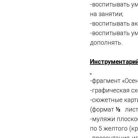
-воспитывать у
на занятии;
-воспитывать ак
-воспитывать у
дополнять.
Инструментарий
-фрагмент «Осен
-графическая сх
-сюжетные карт
(формат
½
листа
-муляжи плоскос
по 5 желтого (к