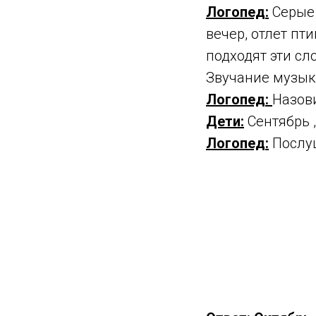
Логопед:
Серые 
вечер, отлет пт
подходят эти сл
Звучание музык
Логопед:
Назов
Дети:
Сентябрь ,
Логопед:
Послуш