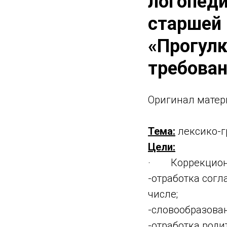
логопеди
старшей 
«Прогулк
требова
Оригинaл матер
Тема:
лексико-г
Цели:
· Коррекционн
-отработка сог
числе;
-словообразова
-отработка роди