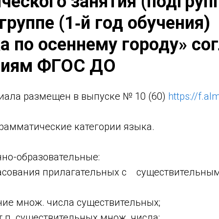
ческого занятия (подгруп
группе (1‑й год обучения)
а по осеннему городу» со
ниям ФГОС ДО
иала размещен в выпуске № 10 (60)
https://f.a
рамматические категории языка.
о-образовательные:
ласования прилагательных с существительным
ние множ. числа существительных;
т.п. существительных множ. числа;