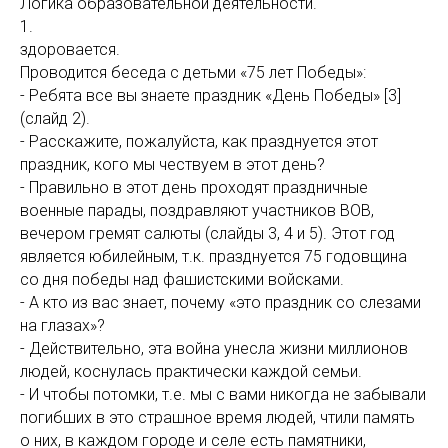
Логика образовательной деятельности.
1. Воспита
здоровается.
Проводится беседа с детьми «75 лет Победы»:
- Ребята все вы знаете праздник «День Победы» [3]
(слайд 2).
- Расскажите, пожалуйста, как празднуется этот
праздник, кого мы чествуем в этот день?
- Правильно в этот день проходят праздничные
военные парады, поздравляют участников ВОВ,
вечером гремят салюты (слайды 3, 4 и 5). Этот год
является юбилейным, т.к. празднуется 75 годовщина
со дня победы над фашистскими войсками.
- А кто из вас знает, почему «это праздник со слезами
на глазах»?
- Действительно, эта война унесла жизни миллионов
людей, коснулась практически каждой семьи.
- И чтобы потомки, т.е. мы с вами никогда не забывали
погибших в это страшное время людей, чтили память
о них, в каждом городе и селе есть памятники,