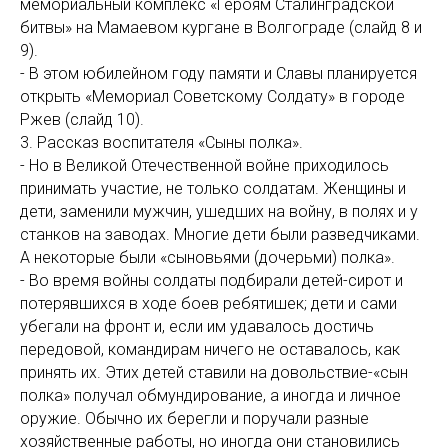
мемориальный комплекс «Героям Сталинградской
битвы» на Мамаевом кургане в Волгограде (слайд 8 и
9).
- В этом юбилейном году памяти и Славы планируется
открыть «Мемориал Советскому Солдату» в городе
Ржев (слайд 10).
3. Рассказ воспитателя «Сыны полка».
- Но в Великой Отечественной войне приходилось
принимать участие, не только солдатам. Женщины и
дети, заменили мужчин, ушедших на войну, в полях и у
станков на заводах. Многие дети были разведчиками.
А некоторые были «сыновьями (дочерьми) полка».
- Во время войны солдаты подбирали детей-сирот и
потерявшихся в ходе боев ребятишек; дети и сами
убегали на фронт и, если им удавалось достичь
передовой, командирам ничего не оставалось, как
принять их. Этих детей ставили на довольствие-«сын
полка» получал обмундирование, а иногда и личное
оружие. Обычно их берегли и поручали разные
хозяйственные работы, но иногда они становились