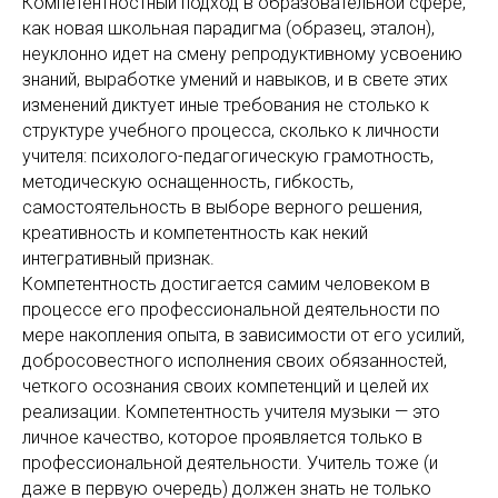
Компетентностный подход в образовательной сфере,
как новая школьная пара­дигма (образец, эталон),
неуклонно идет на смену репродуктивному усвоению
знаний, выработке умений и навыков, и в свете этих
изменений диктует иные требования не столько к
структуре учебного процесса, сколько к личности
учителя: психолого-педагогическую грамотность,
методическую оснащенность, гибкость,
самостоятельность в выборе верного решения,
креативность и компе­тентность как некий
интегративный признак.
Компетентность достигается самим человеком в
процессе его профессиональ­ной деятельности по
мере накопления опыта, в зависимости от его усилий,
доб­росовестного исполнения своих обязанностей,
четкого осознания своих компе­тенций и целей их
реализации. Компетентность учителя музыки — это
личное качество, которое проявляет­ся только в
профессиональной деятельности. Учитель тоже (и
даже в первую очередь) должен знать не только