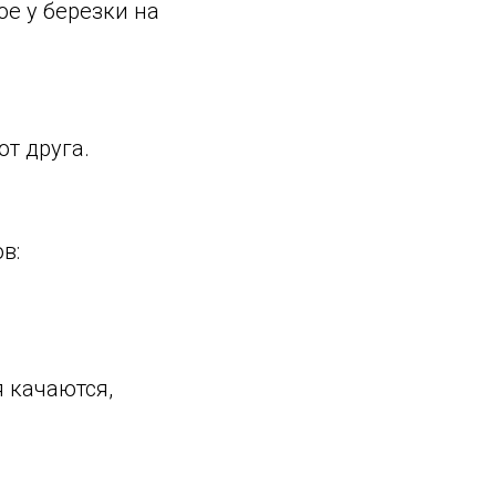
ое у березки на
от друга.
в:
 качаются,