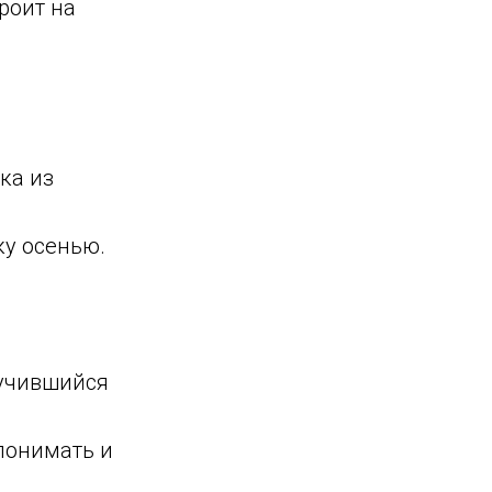
роит на
ка из
ку осенью.
лучившийся
понимать и