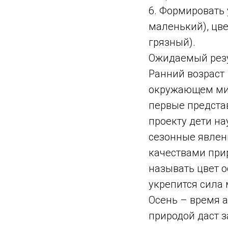
6. Формировать 
маленький), цве
грязный).
Ожидаемый рез
Ранний возраст
окружающем мир
первые предста
проекту дети н
сезонные явлени
качествами прир
называть цвет о
укрепится сила
Осень – время а
природой даст 