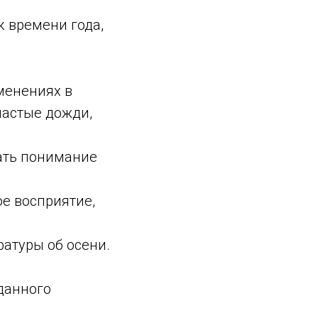
к времени года,
менениях в
частые дожди,
ать понимание
ое восприятие,
атуры об осени.
данного