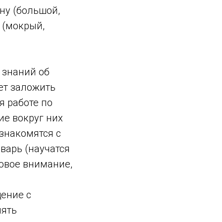
ну (большой,
 (мокрый,
 знаний об
ет заложить
я работе по
ие вокруг них
ознакомятся с
варь (научатся
ховое внимание,
щение с
нять