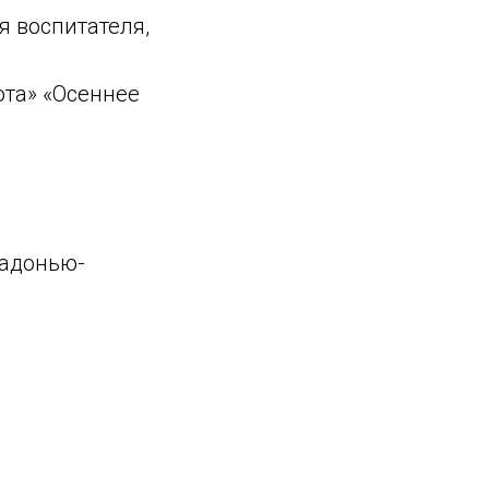
я воспитателя,
ота» «Осеннее
ладонью-