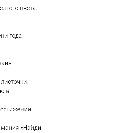
елтого цвета.
ни года
чки»
 листочки.
ю в
 достижении
нимания «Найди