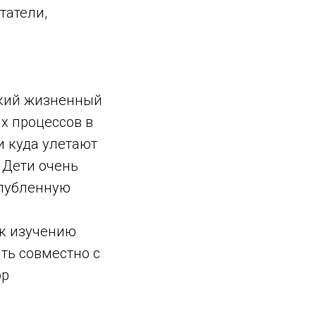
татели,
ький жизненный
х процессов в
и куда улетают
. Дети очень
глубленную
 к изучению
ть совместно с
ор