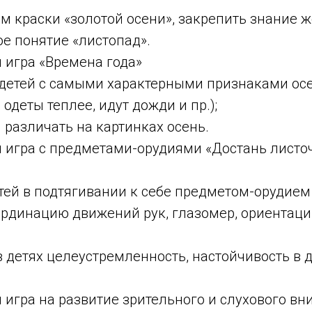
ям краски «золотой осени», закрепить знание ж
ое понятие «листопад».
 игра «Времена года»
 детей с самыми характерными признаками осе
одеты теплее, идут дожди и пр.);
й различать на картинках осень.
я игра с предметами-орудиями «Достань листо
тей в подтягивании к себе предметом-орудием
оординацию движений рук, глазомер, ориентаци
в детях целеустремленность, настойчивость в
 игра на развитие зрительного и слухового в