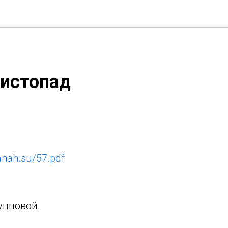
листопад
manah.su/57.pdf
упповой.