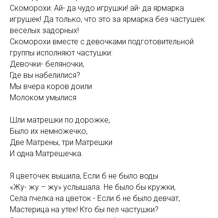
Скоморохи: Ай- да чудо игрушки! ай- да ярмарка
игрушек! Да только, что это за ярмарка без частушек
веселых задорных!
Скоморохи вместе с девочками подготовительной
группы исполняют частушки:
Девочки- беляночки,
Где вы набелилися?
Мы вчера коров доили
Молоком умылися
Шли матрешки по дорожке,
Было их немножечко,
Две Матрены, три Матрешки
И одна Матрешечка.
Я цветочек вышила, Если б не было воды
«Жу- жу – жу» услышала. Не было бы кружки,
Села пчелка на цветок - Если б не было девчат,
Мастерица на утек! Кто бы пел частушки?