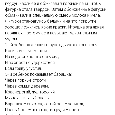
подсушивали ее и обжигали в горячей печи, чтобы
фигурка стала твердой. Затем обожженные фигурки
обмакивали в специальную смесь молока и мела.
Фигурки становились белыми и на это покрытие
хорошо ложились яркие краски. Игрушка эта яркая,
нарядная, поэтому ее и называют удивительным
чудом.
2 - й ребенок держит в руках дымковского коня:
Кони глиняные мчатся
На подставках, что есть сил,
И за хвост не удержаться,
Если гриву упустил!
3- й ребенок показывает барашка:
Через горные отроги,
Через крыши деревень,
Краснорогий, желторогий
Мчится глиняный олень!
Барашек – свисток, левый рог – завиток,
Правый рог – завиток, на груди – цветок!