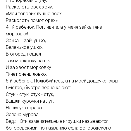
Я топориком стучу,
Расколоть орех хочу.
«Мой топорик лучше всех
Расколоть помог орех».
4 - й ребенок: Поглядите, а у меня зайка тянет
морковку!
Зайка – зайчушко,
Беленькое ушко,
В огород пошел
Там морковку нашел.
И за хвост морковку
Тянет очень ловко.
5-й ребенок: Полюбуйтесь, а на моей дощечке куры
быстро, быстро зерно клюют:
Стук - стук, стук - стук,
Вышли курочки на луг.
На лугу-то трава
Зелена мурава!
Вед.: - Эти замечательные игрушки называются
богородскими, по названию села Богородского