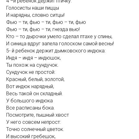
4 –й ребенок держит птичку:
Голосисты наши пиццы
И нарядны, словно ситцы!
Фью – ти, фью – ти, фью – ти, фью
Фью – ти, фью – ти, гнезда вью!
Кто – то дырочки умело сделал птахе у спины,
И синица вдруг запела голоском самой весны!
5- й ребенок держит дымковского индюка:
Индя – индя – индюшок,
Ты похож на сундучок.
Сундучок не простой:
Красный, белый, золотой,
Вот индюк нарядный,
Весь такой он складный.
У большого индюка
Все расписаны бока.
Посмотрите, пышный хвост
У него совсем непрост:
Точно солнечный цветок.
И высокий гребешок,