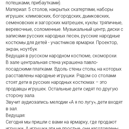
потешками, прибаутками).
Материал: 5 столов, накрытых скатертями, наборы
игрушек: климовских, богородских, дымковских,
семеновских и загорских матрешек, куклы: тряпичные,
веревочные, соломенные. Музыкальный центр, диски с
записями русских народных песен, русские народные
костюмы для детей - участников ярмарки. Проектор,
экран, ноутбук
Ведущая в русском народном костюме, скоморохи.
В зале центральная стена украшена павло-
посадскими платками. Вдоль стены столы, на которых
расставлены народные игрушки. Рядом со столами
стоят дети в русских народных костюмах – это
продавцы игрушек. Остальные дети сидят по другую
сторону зала.
Звучит аудиозапись мелодии «А я по лугу», дети входят
в зал.
Ведущая:
Сегодня мы пришли с вами на ярмарку, где продают
игрушки. А игрушки эти не простые, они изготовлены