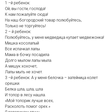
1 –й ребенок:
Ой, вы гости, господа!
К нам пожалуйте сюда!
На наш богородский товар полюбуйтесь,
Только не торгуйтесь!
2 – й ребенок:
Полюбуйтесь, у меня медведица купает медвежонка!
Мишка косолапый
Все испачкал лапы.
Мама в бочку посадила
Долго мылом лапы мыла.
А мишук хохочет,
Лапы мыть не хочет.
3 –й ребенок: А у меня белочка – затейница колет
орешки.
Белка шла, шла, шла
И топор в лесу нашла.
«Мой топорик лучше всех,
Расколоть помог орех.»