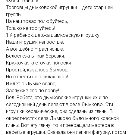
«Ходит Ваня…»
Торговцы дымковской игрушки – дети старшей
группы:
На наш товар полюбуйтесь,
Только не торгуйтесь!
1-й ребенок, держа дымковскую игрушку:
Наши игрушки непростые,
А волшебно – расписные.
Белоснежны, как березки:
Кружочки, клеточки, полоски-
Простой, казалось бы узор,
Но отвести не в силах взор!
И идет о Дымке слава,
Заслужив его по праву!
Вед: Ребята, это дымковские игрушки, их и по
сегодняшний день делают в селе Дымково. Эти
игрушки керамические, они сделаны из глины. В
окрестностях села Дымково было много красной
глины. Вот эту глину- то и превращали мастера в
веселые игрушки. Сначала они лепили фигурку, потом