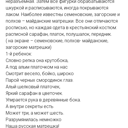
неразъемная. Затем все фигурки обрабатываются
шкуркой и расписываются, иногда покрываются
лаком. Наиболее известны семеновские, загорские и
полхов – майданские матрешки. Все они отличаются
росписью, но каждая одета в крестьянский костюм:
расписной сарафан, платок, полушалок, передник.
( на экране – семеновские, полхов- майданские,
загорские матрешки)
1-й ребенок:
Словно репка она крутобока,
А под алым платочком на нас
Смотрит весело, бойко, широко
Парой черных смородинок глаз.
Алый шелковый платочек,
Яркий сарафан в цветочек.
Упирается рука в деревянные бока.
А внутри секреты есть
Может три, а может шесть.
Разрумянилась немножко
Наша русская матрешка!