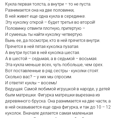
Кукла первая толста, а внутри – то не пуста.
Разнимается она на две половинки,
В ней живет еще одна кукла в серединке.
Эту куколку открой – будет третья во второй!
Половинку отвинти плотную, притертую –
И сумеешь ты найти куколку четвертую.
Вынь ее, да посмотри, кто в ней прячется внутри.
Прячется в ней пятая куколка пузатая.
А внутри пустая в ней куколка шестая.
А в шестой – седьмая, а в седьмой – восьмая.
Эта кукла меньше всех, чуть побольше, чем орех.
Вот поставленные в ряд сестры - куколки стоят.
Сколько вас? – у них мы спросим.
И ответят куклы – восемь!
Ведущая: Самой любимой игрушкой в народе, у детей
были матрешки. Фигурка матрешки вырезана из
деревянного бруска. Она разнимается на две части, а
в ней оказывается еще одна фигурка, и так до 10 – 12
куколок. Вначале делается самая маленькая