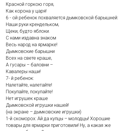
Красной горкою горя,
Как корона у царя!
6 - ой ребенок похваляется дымковской барышней:
Наши руки крендельком,
Щеки, будто яблоки.
С нами издавна знаком
Весь народ на ярмарке!
Дымковские барышни
Всех на свете краше,
А гусары – баловни –
Кавалеры наши!
7- й ребенок:
Налетайте, налетайте!
Покупайте, покупайте!
Нет игрушек краше
Дымковской игрушки нашей!
(на экране – дымковские игрушки)
1-й скоморох: Ай да купцы – молодцы! Хорошие
товары для ярмарки приготовили! Ну, а какая же