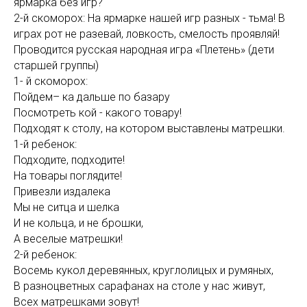
ярмарка без игр?
2-й скоморох: На ярмарке нашей игр разных - тьма! В
играх рот не разевай, ловкость, смелость проявляй!
Проводится русская народная игра «Плетень» (дети
старшей группы)
1- й скоморох:
Пойдем– ка дальше по базару
Посмотреть кой - какого товару!
Подходят к столу, на котором выставлены матрешки.
1-й ребенок:
Подходите, подходите!
На товары поглядите!
Привезли издалека
Мы не ситца и шелка
И не кольца, и не брошки,
А веселые матрешки!
2-й ребенок:
Восемь кукол деревянных, круглолицых и румяных,
В разноцветных сарафанах на столе у нас живут,
Всех матрешками зовут!