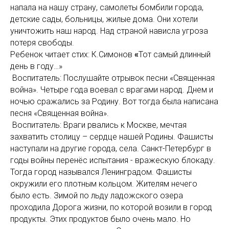
напала на нашу страну, самолеты бомбили города,
детские сады, больницы, жилые дома. Они хотели
уничтожить наш народ. Над страной нависла угроза
потеря свободы.
Ребенок читает стих:
К.Симонов
«
Тот самый длинный
день в году…»
Воспитатель: Послушайте отрывок песни «Священная
война». Четыре года воевал с врагами народ. Днем и
ночью сражались за Родину. Вот тогда была написана
песня «Священная война».
Воспитатель: Враги рвались к Москве, мечтая
захватить столицу – сердце нашей Родины. Фашисты
наступали на другие города, села. Санкт-Петербург в
годы войны перенёс испытания - вражескую блокаду.
Тогда город назывался Ленинградом. Фашисты
окружили его плотным кольцом. Жителям нечего
было есть. Зимой по льду ладожского озера
проходила Дорога жизни, по которой возили в город
продукты. Этих продуктов было очень мало. Но