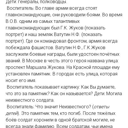
Дети: генералы, полководцы.
Воспитатель: Во главе армии всегда стоят
главнокомандующие, они руководили боями. Во время
В.О.В. одним из самых талантливых
главнокомандующих был Г.К. Жуков (показать
портрет) и наш земляк Ватутин Н.Ф. (показать
портрет). Где он командовал фронтом, армия всегда
побеждала фашистов. Ватутин Н.Ф., Г.К.Жуков
заслужили боевые награды, были удостоен почётных
званий. В Москве в честь этого героя названа улица:
проспект Маршала Жукова. На Красной площади ему
установлен памятник. В городах есть улица, которая
носит его имя.
Воспитатель показывает картинку: Как Вы думаете,
что это за памятник? Как он называется? Дети: Могила
неизвестного солдата.
Воспитатель: Что значит Неизвестного? (
ответы
детей
). Это памятник тем, кто погиб. После тяжёлых
боёв солдат хоронили в одной братской могиле, не
всегда знали фамилию. Всем солдатам, чьи имена