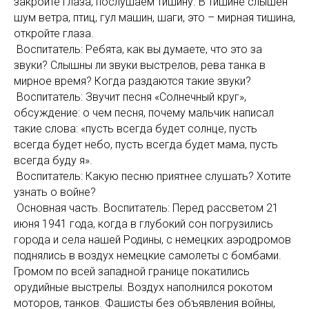
закройте глаза, послушаем тишину. В тишине слышен
шум ветра, птиц, гул машин, шаги, это – мирная тишина,
откройте глаза.
Воспитатель: Ребята, как вы думаете, что это за
звуки? Слышны ли звуки выстрелов, рева танка в
мирное время? Когда раздаются такие звуки?
Воспитатель: Звучит песня «Солнечный круг»,
обсуждение: о чем песня, почему мальчик написал
такие слова: «пусть всегда будет солнце, пусть
всегда будет небо, пусть всегда будет мама, пусть
всегда буду я».
Воспитатель: Какую песню приятнее слушать? Хотите
узнать о войне?
Основная часть. Воспитатель: Перед рассветом 21
июня 1941 года, когда в глубокий сон погрузились
города и села нашей Родины, с немецких аэродромов
поднялись в воздух немецкие самолеты с бомбами.
Громом по всей западной границе покатились
орудийные выстрелы. Воздух наполнился рокотом
моторов, танков. Фашисты без объявления войны,