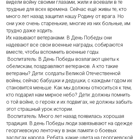
видели войну своими глазами, жили и воевали в те
трудные для всех времена. Сейчас ещё живы те, кто
много лет назад защитил нашу Родину от врага. Но
они уже очень старенькие, многие из них больные, им
трудно даже ходить.
Их называют ветеранами. В День Победы они
надевают все свои военные награды, собираются
вместе, чтобы вспомнить военные годы.
Воспитатель: В День Победы возлагают цветы к
обелискам, поздравляют ветеранов. А кто такие
ветераны? Дети: солдаты Великой Отечественной
войны, сейчас бабушки и дедушки, с каждым годом их
становится меньше. Как мы должны относиться к тем,
кто подарил нам мирное небо? Дети: должны помнить
о той войне, о героях и их подвигах, не должны забыть
этот страшный урок истории.
Воспитатель: Много лет назад появилась хорошая
традиция. В день Победы люди завязывают на одежде
георгиевскую ленточку в знак памяти о боевых
заслугах народа. Ребята, какие цвета на георгиевской