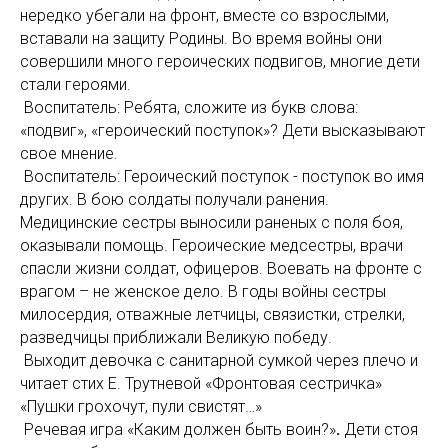
нередко убегали на фронт, вместе со взрослыми,
вставали на защиту Родины. Во время войны они
совершили много героических подвигов, многие дети
стали героями.
Воспитатель: Ребята, сложите из букв слова:
«подвиг», «героический поступок»? Дети высказывают
свое мнение.
Воспитатель: Героический поступок - поступок во имя
других. В бою солдаты получали ранения.
Медицинские сестры выносили раненых с поля боя,
оказывали помощь. Героические медсестры, врачи
спасли жизни солдат, офицеров. Воевать на фронте с
врагом – не женское дело. В годы войны сестры
милосердия, отважные летчицы, связистки, стрелки,
разведчицы приближали Великую победу.
Выходит девочка с санитарной сумкой через плечо и
читает стих Е. Трутневой «Фронтовая сестричка»
«Пушки грохочут, пули свистят…»
Речевая игра «Каким должен быть воин?»
.
Дети стоя