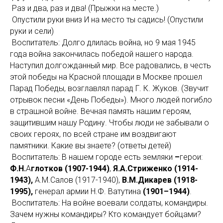
Раз и два, раз и два! (Прыжки на месте.)
Опустили руки вниз И на место ты садись! (Опустили
руки и сели)
Воспитатель:
Долго длилась война, но 9 мая 1945
года война закончилась победой нашего народа.
Наступил долгожданный мир. Все радовались, в честь
этой победы на Красной площади в Москве прошел
Парад Победы, возглавлял парад Г. К. Жуков. (Звучит
отрывок песни «День Победы»). Много людей погибло
в страшной войне. Вечная память нашим героям,
защитившим нашу Родину. Чтобы люди не забывали о
своих героях, по всей стране им воздвигают
памятники. Какие вы знаете? (ответы детей)
Воспитатель:
В нашем городе есть земляки
–
герои:
Ф.Н.
А
глотков (1907-1944)
,
Я.А.Стриженко (1914-
1943),
А.М.Салов (1917-1940),
В.М.Дикарев (1918-
1995),
генерал армии Н.Ф. Ватутина
(1901–1944)
.
Воспитатель: На войне воевали солдаты, командиры.
Зачем нужны командиры? Кто командует бойцами?