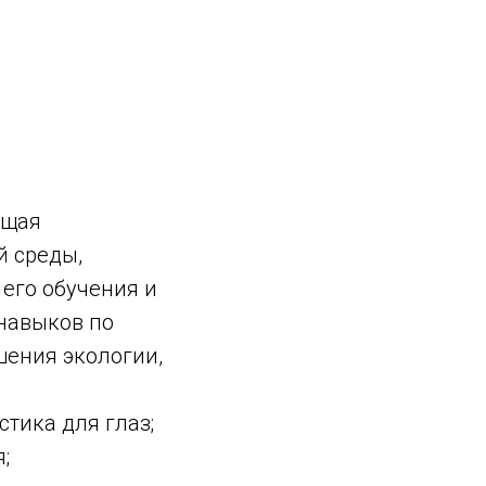
ющая
й среды,
 его обучения и
 навыков по
шения экологии,
тика для глаз;
;