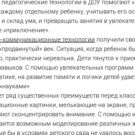
педагогические технологии в ДОУ помогают 
каждому отдельному ребенку, учитывать его ос
 и склад ума, и превращать занятия в увлекат
 «приключение».
-коммуникационные технологии
получили сво
«продвинутый» век. Ситуация, когда ребенок бы
, практически нереальна. Дети тянутся к при
авыков. С помощью увлекательных программ
тике, на развитие памяти и логики детей удае
«науками».
т ряд существенных преимуществ перед клас
ационные картинки, мелькающие на экране, п
ляют сконцентрировать внимание. С помощью
овится возможным моделирование различных 
ые бы в условиях детского сада не удалось вос