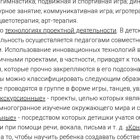
гимнастика; подвижная и спортивная игра; ди
урное занятие; коммуникативная игра; игротер
цветотерапия; арт-терапия.
 о
технологиях проектной деятельности
. В дет
льность осуществляется педагогами совместно
. Использование инновационных технологий в
ичными проектами, в частности, приводят к том
, которые прочно закрепляются в его подсозн
ы можно классифицировать следующим образ
е проводятся в группе в форме игры, танцев, 
Экскурсионные»
- проекты, целью которых явля
 многогранное изучение окружающего мира и 
ьные»
- посредством которых детишки учатся о
и при помощи речи, вокала, письма и т. д.
«Кон
а то, чтобы научить ребенка создавать собст