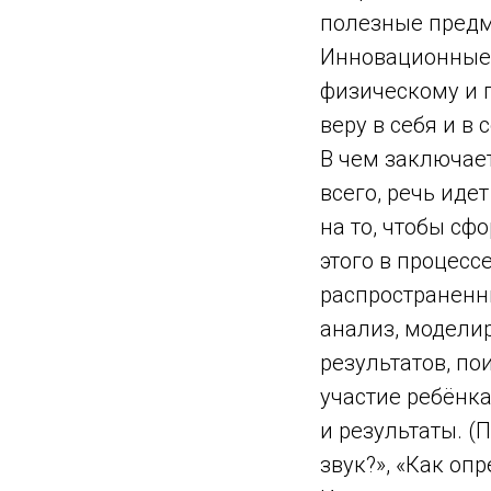
полезные предме
Инновационные 
физическому и 
веру в себя и в
В чем заключае
всего, речь иде
на то, чтобы сф
этого в процесс
распространенн
анализ, модели
результатов, по
участие ребёнка
и результаты. (
звук?», «Как оп