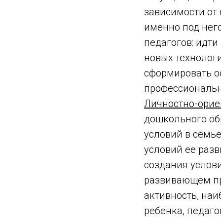
зависимости от
именно под него
педагогов: идти
новых технолог
сформировать о
профессиональн
Личностно-орие
дошкольного об
условий в семь
условий ее раз
создания услов
развивающем пр
активность, наи
ребенка, педаг