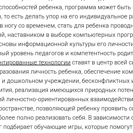
 способностей ребенка, программа может быть
, то есть делать упор на его индивидуальное 
 в ногу со временем, стать для ребенка прово
ий, наставником в выборе компьютерных прог
сновы информационной культуры его личности
ый уровень педагогов и компетентность родит
нтированные технологии
ставят в центр всей 
разования личность ребенка, обеспечение ко
е и дошкольном учреждении, бесконфликтных 
вития, реализация имеющихся природных поте
ий личностно-ориентированных взаимодействи
остранстве, позволяющей ребенку проявить 
более полно реализовать себя. В зависимости 
ог подбирает обучающие игры, которые помогу