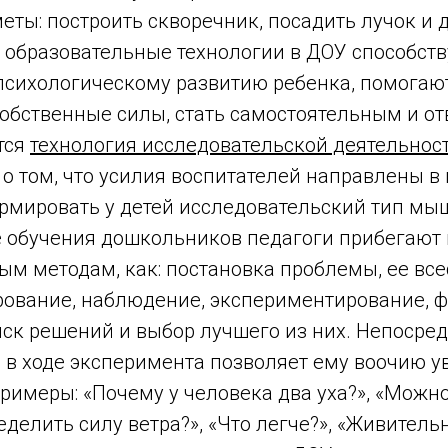
ты: построить скворечник, посадить лучок и д
образовательные технологии в ДОУ способст
психологическому развитию ребенка, помогают
 собственные силы, стать самостоятельным и о
тся
технология исследовательской деятельнос
т о том, что усилия воспитателей направлены в
ормировать у детей исследовательский тип мы
е обучения дошкольников педагоги прибегают 
ым методам, как: постановка проблемы, ее вс
рование, наблюдение, экспериментирование, 
иск решений и выбор лучшего из них. Непосре
 в ходе эксперимента позволяет ему воочию у
Примеры: «Почему у человека два уха?», «Можн
ределить силу ветра?», «Что легче?», «Живитель