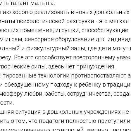
вить талант малыша.
гию хорошо реализовать в новых дошкольных
наты психологической разгрузки - это мягкая
шающих помещение, игрушки, способствующие
 играм, сенсорное оборудование для индиви
льный и физкультурный залы, где дети могут 
ресу. Все это способствует всестороннему ува
 творческие силы, здесь нет принуждения.
нтированные технологии противопоставляют а
и обездушенному подходу к ребенку в традиц
мосферу любви, заботы, сотрудничества, созда
ости.
яшняя ситуация в дошкольных учреждениях не 
ить о том, что педагоги полностью приступили
-ориентированных технологий, именно предос