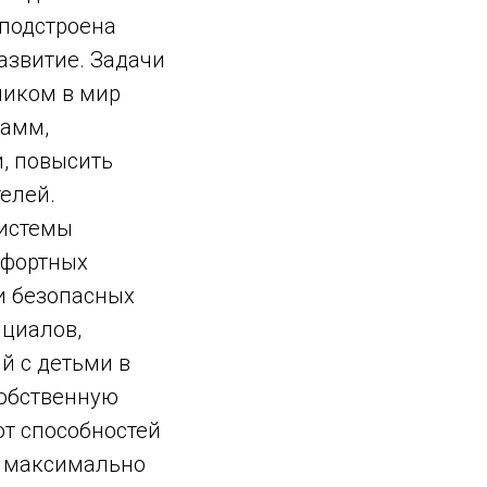
 подстроена
развитие. Задачи
дником в мир
рамм,
, повысить
елей.
системы
мфортных
и безопасных
нциалов,
й с детьми в
собственную
от способностей
т максимально