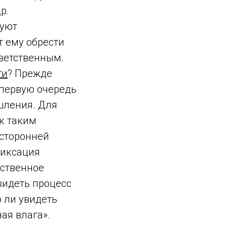
р.
вуют
 ему обрести
тветственным.
ти
? Прежде
 первую очередь
шления. Для
к таким
есторонней
фиксация
дственное
видеть процесс
о ли увидеть
ная влага».