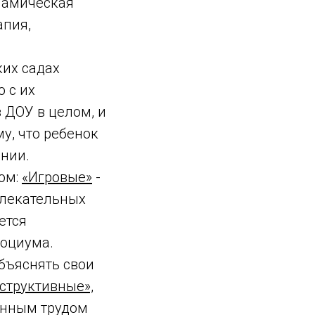
намическая
апия,
ских садах
 с их
 ДОУ в целом, и
у, что ребенок
ании.
ом:
«Игровые»
-
увлекательных
ется
социума.
бъяснять свои
структивные»,
венным трудом