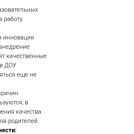
азовательных
в работу
я инновация
 внедрение
ят качественные
 в ДОУ
яться еще не
причин.
зуются, в
шения качества
ов родителей.
нести: