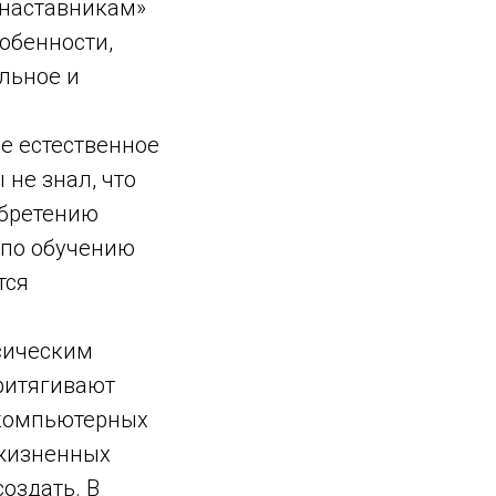
«наставникам»
обенности,
ельное и
е естественное
 не знал, что
обретению
 по обучению
тся
сическим
ритягивают
 компьютерных
жизненных
создать. В