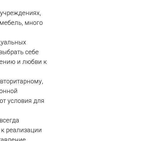
 учреждениях,
 мебель, много
дуальных
выбрать себе
жению и любви к
вторитарному,
ионной
ют условия для
всегда
 к реализации
тавление