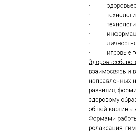
· здоровьесбе
· технологии 
· технологии 
· информацио
· личностно-о
· игровые те
Здоровьесберег
взаимосвязь и 
направленных на
развития, форм
здоровому образ
общей картины 
Формами работы 
релаксация; гим