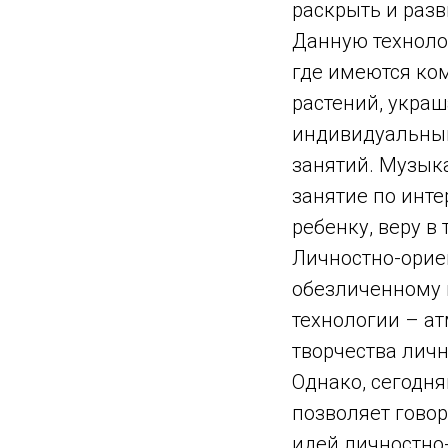
раскрыть и раз
Данную техноло
где имеются ком
растений, укра
индивидуальным
занятий. Музыка
занятие по инте
ребенку, веру в
Личностно-орие
обезличенному 
технологии – ат
творчества личн
Однако, сегодн
позволяет говор
идей личностно