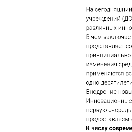
На сегодняшний
учреждений (ДОУ
различных инно
В чем заключае
представляет со
принципиально 
изменения сред
применяются все
одно десятилети
Внедрение новы
Инновационные 
первую очередь
предоставляемы
К числу соврем