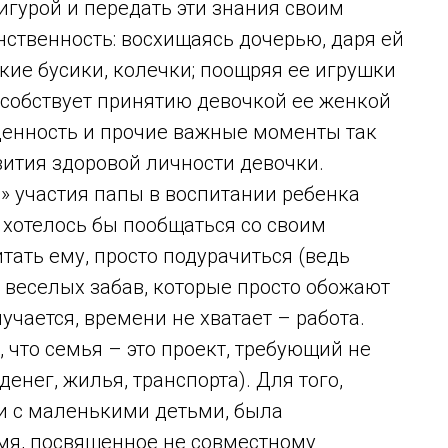
гурой и передать эти знания своим
нственность: восхищаясь дочерью, даря ей
кие бусики, колечки; поощряя ее игрушки
особствует принятию девочкой ее женкой
оценность и прочие важные моменты так
ития здоровой личности девочки.
а» участия папы в воспитании ребенка
 хотелось бы пообщаться со своим
итать ему, просто подурачиться (ведь
 веселых забав, которые просто обожают
учается, времени не хватает – работа.
 что семья – это проект, требующий не
енег, жилья, транспорта). Для того,
ьи с маленькими детьми, была
емя, посвященное не совместному