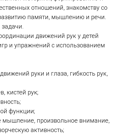
ественных отношений, знакомству со
развитию памяти, мышлению и речи.
 задачи.
координации движений рук у детей
игр и упражнений с использованием
движений руки и глаза, гибкость рук,
, кистей рук;
вность;
ой функции;
ое мышление, произвольное внимание,
ворческую активность;