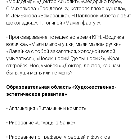
«Мойдодыр», «Доктор Айболит», «Федорино горе»,
С.Михалкова «Про девочку, которая плохо кушала»,
И.Демьянова «Замарашка», Н.Павловой «Света любит
шоколадки…», Т.Тониной «Мамин фартук».
• Проговаривание потешек во время КГН: «Водичка-
водичка», «Мыли мылом ушки, мыли мылом ручки»,
«Давай-ка с тобой закаляться, холодной водой
умываться!», «Носик, носик! Где ты, носик?», «Кран
откройся! Нос, умойся!» «Доктор, доктор, как нам
быть: уши мыть или не мыть?
Образовательная область «Художественно-
эстетическое развитие»
• Аппликация «Витаминный компот».
• Рисование «Огурцы в банке».
• Рисование по трафарету овощей и фруктов