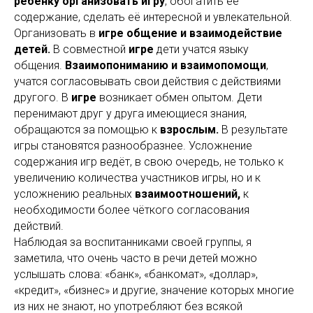
ребенку организовать игру
, обогатить её
содержание, сделать её интересной и увлекательной.
Организовать в
игре общение и взаимодействие
детей.
В совместной
игре
дети учатся языку
общения.
Взаимопониманию и взаимопомощи
,
учатся согласовывать свои действия с действиями
другого. В
игре
возникает обмен опытом. Дети
перенимают друг у друга имеющиеся знания,
обращаются за помощью к
взрослым.
В результате
игры становятся разнообразнее. Усложнение
содержания игр ведёт, в свою очередь, не только к
увеличению количества участников игры, но и к
усложнению реальных
взаимоотношений,
к
необходимости более чёткого согласования
действий.
Наблюдая за воспитанниками своей группы, я
заметила, что очень часто в речи детей можно
услышать слова: «банк», «банкомат», «доллар»,
«кредит», «бизнес» и другие, значение которых многие
из них не знают, но употребляют без всякой