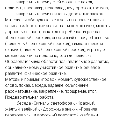
· закрепить в речи детей слова: пешеход,
водитель, пассажир, велосипедная дорожка, тротуар;
· закрепить в речи названия дорожных знаков.
Материал и оборудование к занятию: презентация к
занятию «Дорожные знаки - наши помощники», макеты
дорожных знаков, на каждого ребёнка: игра - пазл
«Пешеходный переход», спортивный снаряд «Тоннель»
(подземный пешеходный переход), гимнастическая
скамья (надземный пешеходный переход), игра «Где
можно ездить на велосипеде, а где нельзя?».
Образовательные области:
познавательное развитие,
социально - коммуникативное развитие, речевое
развитие, физическое развитие.
Методы и приёмы: игровой момент, художественное
слово, показ, беседа, задание, объяснение,
рассматривание, закрепление, поощрение, итог.
Предварительная работа:
· беседа «Сигналы светофора», «Красный,
жёлтый, зелёный», «Дорожные знаки», «Правила
перехода улиц и дорог», «О полосатой «зебре» и