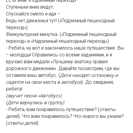
Есть знак «Подземный переход»
Ступеньки вниз ведут,
Спускайся смело и иди –
Ведь нет движенья тут! («Подземный пешеходный
переход»)
Физкультурная минутка. («Подземный пешеходный
переход» и «Надземный пешеходный переход»)
- Ребята, ну вот и закончилось наше путешествие. Вы
– молодцы! Справились со всеми заданиями, и я
вручаю вам медали «Лучшему знатоку правил
дорожного движения». Давайте посмотрим, где вы
оставили ваш автобус. (
Дети находят остановку и
садятся на свои места в автобусе
). До свидания,
ребята!
(звучит песня «Автобус»)
(Дети вернулись в группу)
- Ребята, вам понравилось путешествие? (
ответы
детей
). Что вам понравилось? Что нового вы узнали?
(
ответы детей
).