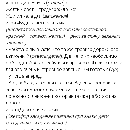
«Проходите – путь (
открыт
)!»
Желтый свет – предупреждение:
Жди сигнала для (
движенья
)!
Игра «Будь внимательным»
(Воспитатель показывает сигналы светофора:
красный – топают, желтый – руки за спину, зеленый –
хлопают).
- Ребята, а вы знаете, что такое правила дорожного
движения? (
ответы детей
). Для чего их необходимо
соблюдать? А вот сейчас я и проверю. Я приготовила
для вас очень интересное задание. Вы готовы? (
Да
).
Ну тогда вперед!
- Вот, ребята, и первая станция. Здесь я проверю, а
знаете ли вы моих друзей-помощников – знаки
дорожного движения, которые также работают на
дороге.
Игра «Дорожные знаки»
(Светофор загадывает загадки про знаки, дети
отгадывают и показывают).
· Этот знак заметишь сразу: