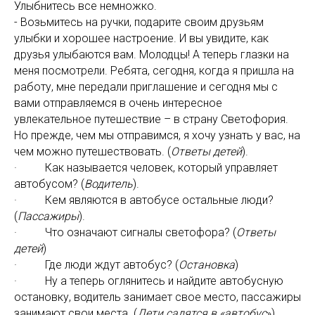
Улыбнитесь все немножко.
- Возьмитесь на ручки, подарите своим друзьям
улыбки и хорошее настроение. И вы увидите, как
друзья улыбаются вам. Молодцы! А теперь глазки на
меня посмотрели. Ребята, сегодня, когда я пришла на
работу, мне передали приглашение и сегодня мы с
вами отправляемся в очень интересное
увлекательное путешествие – в страну Светофория.
Но прежде, чем мы отправимся, я хочу узнать у вас, на
чем можно путешествовать. (
Ответы детей
).
· Как называется человек, который управляет
автобусом? (
Водитель
).
· Кем являются в автобусе остальные люди?
(
Пассажиры
).
· Что означают сигналы светофора? (
Ответы
детей
)
· Где люди ждут автобус? (
Остановка
)
· Ну а теперь оглянитесь и найдите автобусную
остановку, водитель занимает свое место, пассажиры
занимают свои места. (
Дети садятся в «автобус
»).