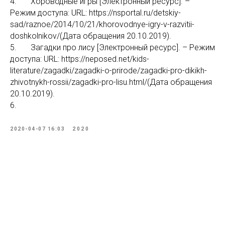
4. Хороводные игры [Электронный ресурс]. –
Режим доступа: URL: https://nsportal.ru/detskiy-
sad/raznoe/2014/10/21/khorovodnye-igry-v-razvitii-
doshkolnikov/(Дата обращения 20.10.2019).
5. Загадки про лису [Электронный ресурс]. – Режим
доступа: URL: https://neposed.net/kids-
literature/zagadki/zagadki-o-prirode/zagadki-pro-dikikh-
zhivotnykh-rossii/zagadki-pro-lisu.html/(Дата обращения
20.10.2019).
6.
2020-04-07 16:03
2020