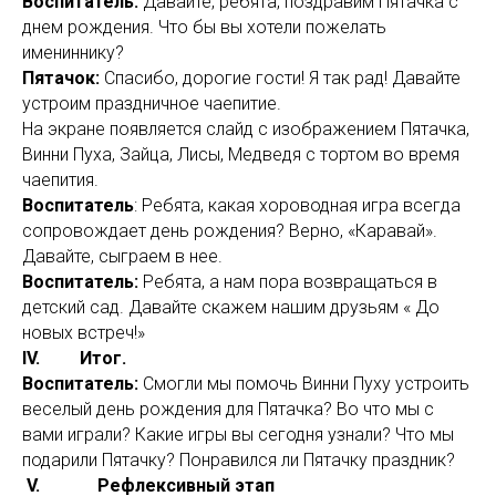
Воспитатель:
Давайте, ребята, поздравим Пятачка с
днем рождения. Что бы вы хотели пожелать
имениннику?
Пятачок:
Спасибо, дорогие гости! Я так рад! Давайте
устроим праздничное чаепитие.
На экране появляется слайд с изображением Пятачка,
Винни Пуха, Зайца, Лисы, Медведя с тортом во время
чаепития.
Воспитатель
: Ребята, какая хороводная игра всегда
сопровождает день рождения? Верно, «Каравай».
Давайте, сыграем в нее.
Воспитатель:
Ребята, а нам пора возвращаться в
детский сад. Давайте скажем нашим друзьям « До
новых встреч!»
IV. Итог.
Воспитатель:
Смогли мы помочь Винни Пуху устроить
веселый день рождения для Пятачка? Во что мы с
вами играли? Какие игры вы сегодня узнали? Что мы
подарили Пятачку? Понравился ли Пятачку праздник?
V. Рефлексивный этап