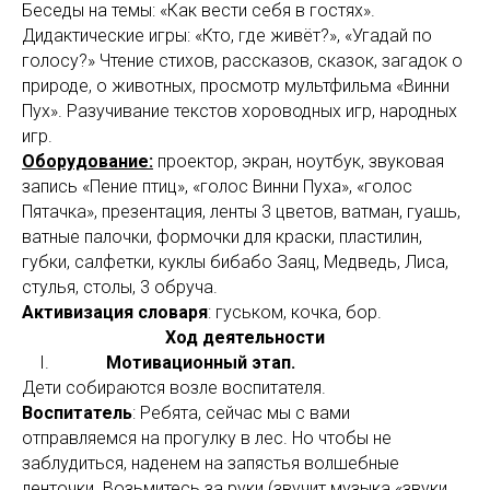
Беседы на темы: «Как вести себя в гостях».
Дидактические игры: «Кто, где живёт?», «Угадай по
голосу?» Чтение стихов, рассказов, сказок, загадок о
природе, о животных, просмотр мультфильма «Винни
Пух». Разучивание текстов хороводных игр, народных
игр.
Оборудование:
проектор, экран, ноутбук, звуковая
запись «Пение птиц», «голос Винни Пуха», «голос
Пятачка», презентация, ленты 3 цветов, ватман, гуашь,
ватные палочки, формочки для краски, пластилин,
губки, салфетки, куклы бибабо Заяц, Медведь, Лиса,
стулья, столы, 3 обруча.
Активизация словаря
: гуськом, кочка, бор.
Ход деятельности
I.
Мотивационный этап.
Дети собираются возле воспитателя.
Воспитатель
: Ребята, сейчас мы с вами
отправляемся на прогулку в лес. Но чтобы не
заблудиться, наденем на запястья волшебные
ленточки. Возьмитесь за руки (звучит музыка «звуки