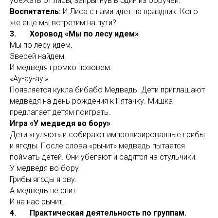
убежать от лисы, запрыгнув в один из обручей.
Воспитатель:
И Лиса с нами идет на праздник. Кого
же еще мы встретим на пути?
3. Хоровод «Мы по лесу идем»
Мы по лесу идем,
Зверей найдем.
И медведя громко позовем:
«Ау-ау-ау!»
Появляется кукла бибабо Медведь. Дети приглашают
медведя на день рождения к Пятачку. Мишка
предлагает детям поиграть.
Игра «У медведя во бору»
Дети «гуляют» и собирают импровизированные грибы
и ягоды. После слова «рычит» медведь пытается
поймать детей. Они убегают и садятся на стульчики.
У медведя во бору
Грибы ягоды я рву.
А медведь не спит
И на нас рычит.
4. Практическая деятельность по группам.