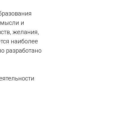
образования
 мысли и
ств, желания,
ется наиболее
ло разработано
еятельности