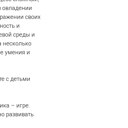
в овладении
ыражении своих
ность и
евой среды и
а несколько
ые умения и
те с детьми
ика – игре.
но развивать