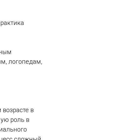
практика
зным
м, логопедам,
 возрасте в
ую роль в
циального
оцесс сложный,