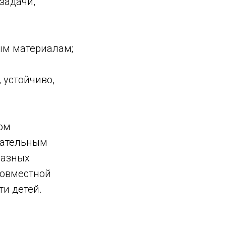
задачи,
ым материалам;
 устойчиво,
ом
вательным
разных
совместной
ти детей.