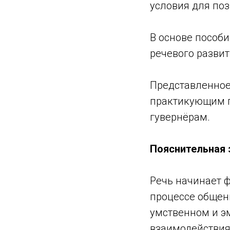
условия для по
В основе пособи
речевого развит
Представленное
практикующим п
гувернёрам.
Пояснительная 
Речь начинает ф
процессе общен
умственном и э
взаимодействия