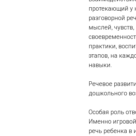
протекающий у 
разговорной ре
мыслей, чувств
своевременность
практики, воспи
этапов, на каж
навыки.
Речевое развити
дошкольного во
Особая роль от
Именно игровой
речь ребенка в 