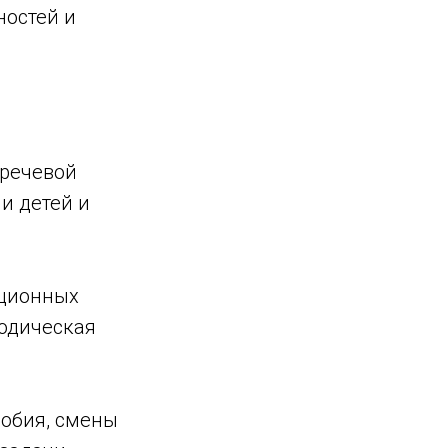
ностей и
 речевой
и детей и
ационных
иодическая
обия, смены