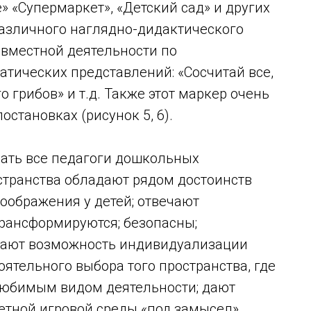
» «Супермаркет», «Детский сад» и других
 различного наглядно-дидактического
овместной деятельности по
ических представлений: «Сосчитай все,
о грибов» и т.д. Также этот маркер очень
остановках (рисунок 5, 6).
ать все педагоги дошкольных
странства обладают рядом достоинств
оображения у детей; отвечают
трансформируются; безопасны;
дают возможность индивидуализации
оятельного выбора того пространства, где
 любимым видом деятельности; дают
тной игровой среды «под замысел»,