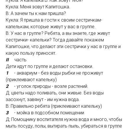
Кукла: Я капелька В: Как зовут тебя?
Кукла: Меня зовут Капитошка.
В: А зачем ты к нам пришла?
Кукла: Я пришла в гости к своим сестричкам-
капелькам, которые живут у вас в группе.
В: У нас в группе? Ребята, а вы знаете, где живут
сестрички- капельки? Тогда давайте покажем
Капитошке, что делают эти сестрички у нас в группе и
какую пользу приносят.
II
часть
Дети идут по группе и делают остановки.
1
- аквариум - без воды рыбки не проживут
(приклеивают капельку)
2
- уголок природы - возле растений.
Д: цветы надо поливать, они живые. Без воды
засохнут, завянут - им нужна вода.
В: Правильно ребята (приклеивают капельку)
3
- мойка в подсобном помещении
Д: Помощнику воспитателя нужна вода и много, чтобы
мыть посуду, полы, вытирать пыль, убираться в группе