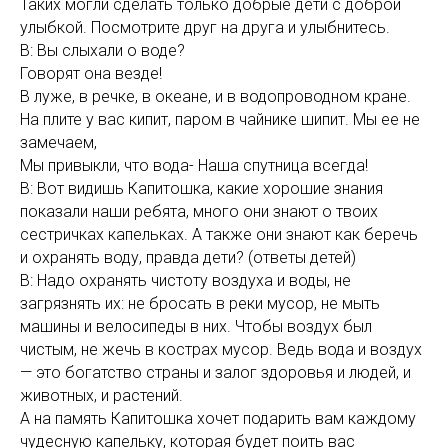
Таких могли сделать только добрые дети с доброй
улыбкой. Посмотрите друг на друга и улыбнитесь.
В: Вы слыхали о воде?
Говорят она везде!
В луже, в речке, в океане, и в водопроводном кране.
На плите у вас кипит, паром в чайнике шипит. Мы ее не
замечаем,
Мы привыкли, что вода- Наша спутница всегда!
В: Вот видишь Капитошка, какие хорошие знания
показали наши ребята, много они знают о твоих
сестричках капельках. А также они знают как беречь
и охранять воду, правда дети? (ответы детей)
В: Надо охранять чистоту воздуха и воды, не
загрязнять их: не бросать в реки мусор, не мыть
машины и велосипеды в них. Чтобы воздух был
чистым, не жечь в кострах мусор. Ведь вода и воздух
— это богатство страны и залог здоровья и людей, и
животных, и растений.
А на память Капитошка хочет подарить вам каждому
чудесную капельку, которая будет поить вас