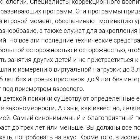
хнологий. Специалисты коррекционного воспи
 развивающих программ. Эти программы прид
 игровой момент, обеспечивают мотивацию ур
азнообразие, а также служат для закрепления
й. Но все эти последние технические средств
 большой осторожностью и осторожностью, что
ть занятия других детей и не пристраститься к
ли к измерению виртуальной нагрузки: до 3 л
 лет без игровых приставок, до 9 лет без интер
т под присмотром взрослого.
 детской психики существуют определенные 
 закономерности. А язык, как известно, явля
ией. Самый синонимичный и благоприятный п
зраст до трех лет или меньше. Вы должны все п
хать, попробовать на вкус. Кроме того, в иссл