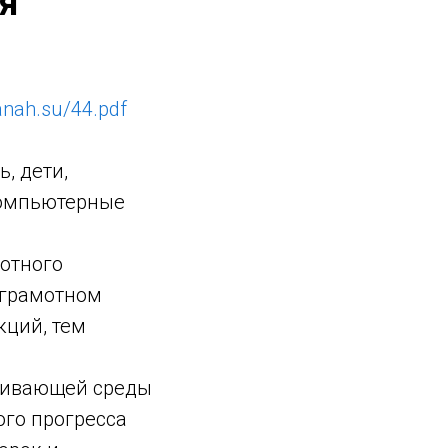
я
manah.su/44.pdf
, дети,
компьютерные
мотного
 грамотном
кций, тем
вивающей среды
ого прогресса