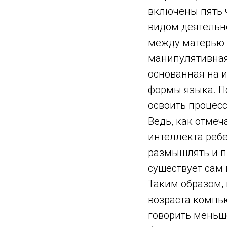
включены пять ч
видом деятельн
между матерью и
манипулятивная 
основанная на 
формы языка. П
освоить процесс
Ведь, как отмеч
интеллекта ребе
размышлять и п
существует сам 
Таким образом, 
возраста компью
говорить меньше