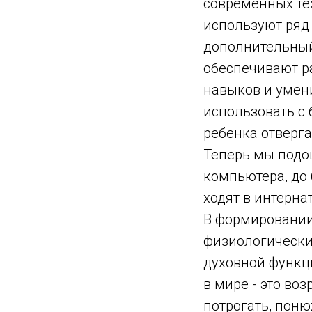
современных те
используют ряд
дополнительный
обеспечивают р
навыков и умени
использовать с
ребенка отверга
Теперь мы подош
компьютера, до 6
ходят в интерна
В формировании
физиологические
духовной функц
в мире - это во
потрогать, поню