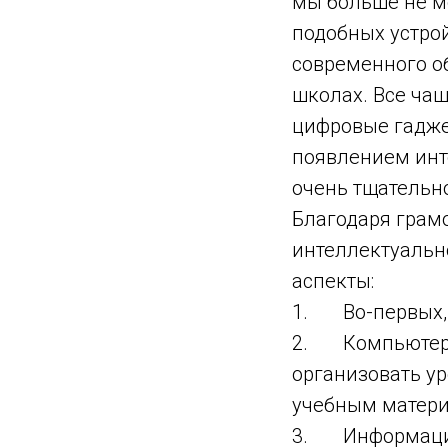
мы больше не м
подобных устро
современного о
школах. Все чащ
цифровые гадже
появлением инт
очень тщательно
Благодаря грам
интеллектуаль
аспекты:
1. Во-первых, 
2. Компьютер и
организовать у
учебным матер
3. Информацио