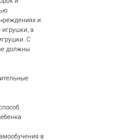
орок и
тью
учреждениях и
 игрушки, а
игрушки. С
ые должны
жительные
способ
ребенка
амообучения в