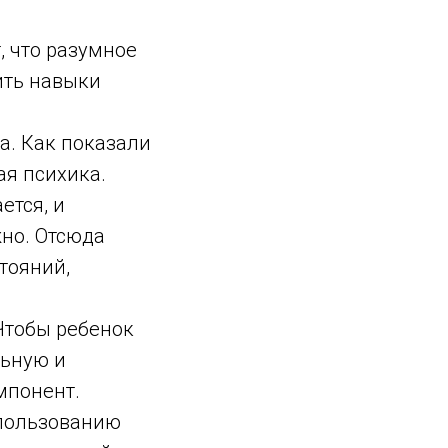
 что разумное
ить навыки
та. Как показали
ая психика.
ется, и
жно. Отсюда
тояний,
Чтобы ребенок
льную и
мпонент.
спользованию