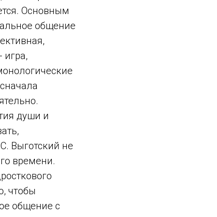
ется. Основным
нальное общение
ективная,
 игра,
 монологические
 сначала
ятельно.
ития души и
ать,
С. Выготский не
ого времени.
дросткового
о, чтобы
ое общение с