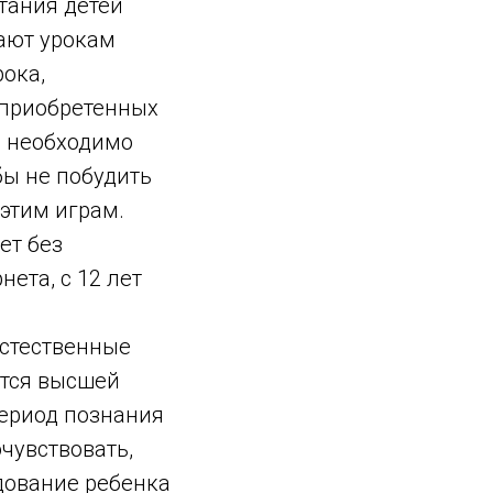
тания детей
ают урокам
ока,
 приобретенных
а необходимо
бы не побудить
 этим играм.
ет без
нета, с 12 лет
естественные
ется высшей
ериод познания
очувствовать,
едование ребенка