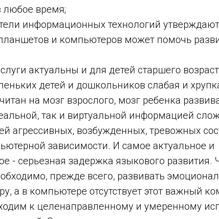
 любое время;
ли информационных технологий утверждают,
планшетов и компьютеров может помочь разв
 услуги актуальны и для детей старшего возрас
леньких детей и дошкольников слабая и хрупк
итан на мозг взрослого, мозг ребенка развива
реальной, так и виртуальной информацией сло
ей агрессивных, возбужденных, тревожных сос
ьютерной зависимости. И самое актуальное и
е - серьезная задержка языкового развития. 
еобходимо, прежде всего, развивать эмоциона
у, а в компьютере отсутствует этот важный ко
ходим к целенаправленному и умеренному и