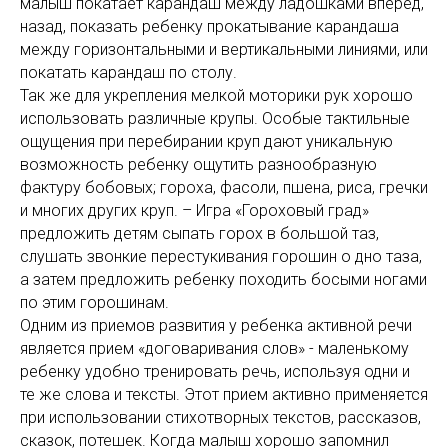
малыш покатает карандаш между ладошками вперед,
назад, показать ребенку прокатывание карандаша
между горизонтальными и вертикальными линиями, или
покатать карандаш по столу.
Так же для укрепления мелкой моторики рук хорошо
использовать различные крупы. Особые тактильные
ощущения при перебирании круп дают уникальную
возможность ребенку ощутить разнообразную
фактуру бобовых; гороха, фасоли, пшена, риса, гречки
и многих других круп. – Игра «Гороховый град»
предложить детям сыпать горох в большой таз,
слушать звонкие перестукивания горошин о дно таза,
а затем предложить ребенку походить босыми ногами
по этим горошинам.
Одним из приемов развития у ребенка активной речи
является прием «договаривания слов» - маленькому
ребенку удобно тренировать речь, используя одни и
те же слова и тексты. Этот прием активно применяется
при использовании стихотворных текстов, рассказов,
сказок, потешек. Когда малыш хорошо запомнил