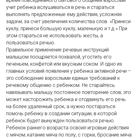
время повседневного бытового общения взрослый
учит ребенка вслушиваться в речь и стараться
выполнять предложенные ему действия, усложняя
задачи, за счет увеличения количества слов. «Принеси
куклу, принеси большую куклу, маленькую и т.д.» При
этом стараться не использовать жесты, а
пользоваться речью.
Правильное применение речевых инструкций
малышом поощряется похвалой, угостить его
печеньем, конфетой или вкусным соком. И одно из
главных условий появления у ребенка активной речи –
это соблюдение взрослыми единых требований к
речевому общению с ребенком. Не старайтесь
навязывать малышу постоянное повторение слов, это
может насторожить ребенка и отодвинуть его речь
на более удаленный срок, а нужно постараться
помочь ребенку в создании ситуации, в которой
ребенок будет вынужден пользоваться речью.
Ребенок раннего возраста освоил игровые действия
с мячом; катание мяча по полу, с горки, бросание мяча