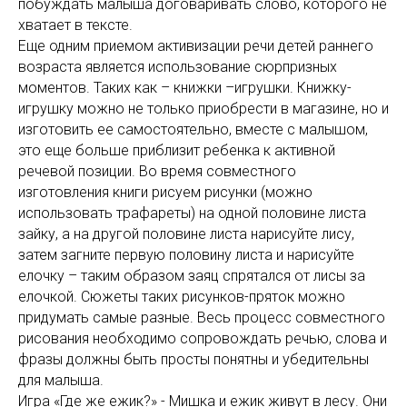
побуждать малыша договаривать слово, которого не
хватает в тексте.
Еще одним приемом активизации речи детей раннего
возраста является использование сюрпризных
моментов. Таких как – книжки –игрушки. Книжку-
игрушку можно не только приобрести в магазине, но и
изготовить ее самостоятельно, вместе с малышом,
это еще больше приблизит ребенка к активной
речевой позиции. Во время совместного
изготовления книги рисуем рисунки (можно
использовать трафареты) на одной половине листа
зайку, а на другой половине листа нарисуйте лису,
затем загните первую половину листа и нарисуйте
елочку – таким образом заяц спрятался от лисы за
елочкой. Сюжеты таких рисунков-пряток можно
придумать самые разные. Весь процесс совместного
рисования необходимо сопровождать речью, слова и
фразы должны быть просты понятны и убедительны
для малыша.
Игра «Где же ежик?» - Мишка и ежик живут в лесу. Они