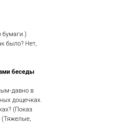
з бумаги.)
ак было? Нет,
тами беседы
ным-давно в
яных дощечках.
ках? (Показ
 (Тяжелые,