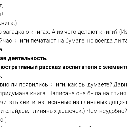
т,
т!
Книга.)
 загадка о книгах. А из чего делают книги? (И
йчас книги печатают на бумаге, но всегда ли т
а.
ная деятельность.
люстративный рассказ воспитателя с элемен
.
вно ли появились книги, как вы думаете? Дав
придумана книга. Написана она была на глин
 читать книги, написанные на глиняных дощеч
и слайдов, глиняных дощечек.) Чем неудобно?
о.)