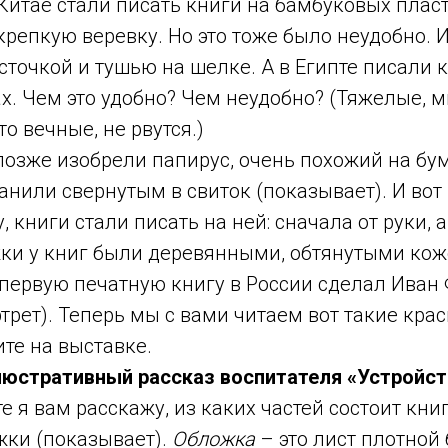
 Китае стали писать книги на бамбуковых плас
репкую веревку. Но это тоже было неудобно. 
сточкой и тушью на шелке. А в Египте писали 
. Чем это удобно? Чем неудобно? (Тяжелые, м
о вечные, не рвутся.)
позже изобрели папирус, очень похожий на бум
анили свернутым в свиток (показывает). И вот
, книги стали писать на ней: сначала от руки, 
жки у книг были деревянными, обтянутыми ко
 первую печатную книгу в России сделал Иван
трет). Теперь мы с вами читаем вот такие кра
те на выставке.
люстративный рассказ воспитателя «Устройств
те я вам расскажу, из каких частей состоит кни
жки (показывает).
Обложка
– это лист плотной 