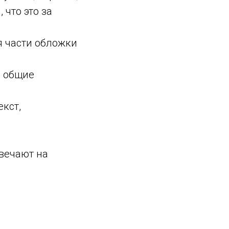
что это за
я части обложки
ы общие
екст,
твечают на