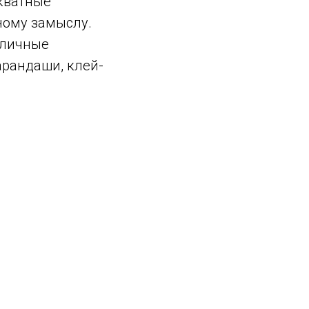
екватные
ному замыслу.
зличные
арандаши, клей-