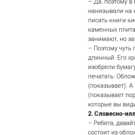
– Да, поэтому в
нанизывали на к
писать книги ки
каменных плитах
занимают, но зат
– Поэтому чуть 
длинный. Его хр
изобрели бумагу
печатать. Обло
(показывает). А
(показывает пор
которые вы види
2. Словесно-ил
– Ребята, давай
состоит из обло