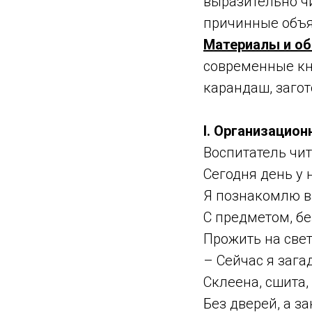
выразительно чи
причинные объя
Материалы и об
современные кн
карандаш, заго
I. Организацио
Воспитатель чит
Сегодня день у 
Я познакомлю ва
С предметом, бе
Прожить на свет
– Сейчас я зага
Склеена, сшита,
Без дверей, а за