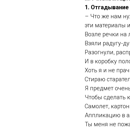
1. Отгадывание
– Что же нам ну
эти материалы 
Возле речки на л
Взяли радугу-ду
Разогнули, рас
И в коробку по
Хоть я и не прач
Стираю старател
Я предмет очен
Чтобы сделать 
Самолет, карто
Аппликацию в а
Ты меня не пож