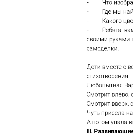
- Что изображ
- Где мы найд
- Какого цвета
- Ребята, вам 
своими руками п
самоделки.
Дети вместе с 
стихотворения.
Любопытная Вар
Смотрит влево, 
Смотрит вверх, 
Чуть присела на
А потом упала в
III. Развивающи