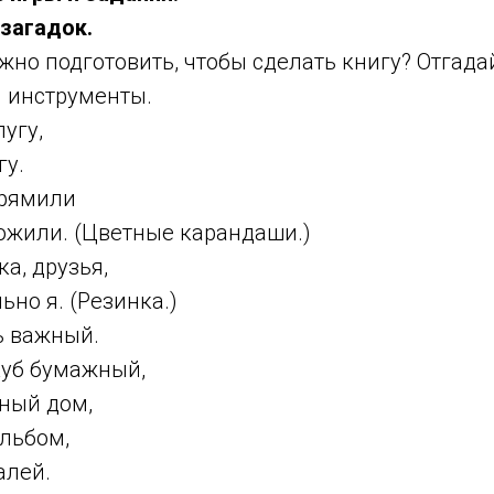
 загадок.
жно подготовить, чтобы сделать книгу? Отгада
и инструменты.
угу,
гу.
прямили
ложили. (Цветные карандаши.)
ка, друзья,
ьно я. (Резинка.)
ь важный.
куб бумажный,
нный дом,
льбом,
алей.