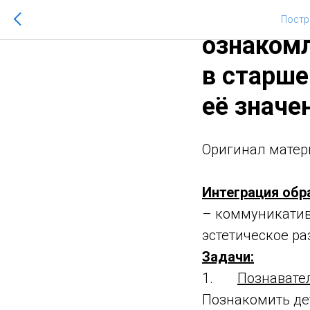
Сидорина
Постр
ознаком
в старше
её значе
Оригинал матер
Интеграция обр
– коммуникатив
эстетическое ра
Задачи:
1.
Познавател
Познакомить дет