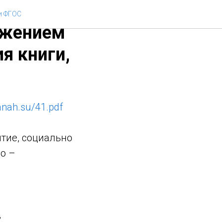
и ФГОС
ужением
я книги,
manah.su/41.pdf
тие, социально
о –
,