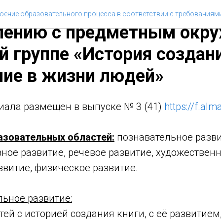
 О. К. Конспект НОД по
оение образовательного процесса в соответствии с требованиям
лению с предметным окр
й группе «История создани
ние в жизни людей»
иала размещен в выпуске № 3 (41)
https://f.al
азовательных областей:
познавательное разви
ное развитие, речевое развитие, художественн
звитие, физическое развитие.
ьное развитие:
ей с историей создания книги, с её развитием