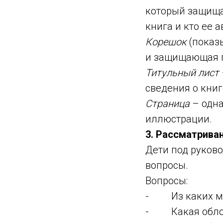
который защищае
книга и кто ее а
Корешок
(показы
и защищающая п
Титульный лист
сведения о книг
Страница
– одна
иллюстрации.
3. Рассматриван
Дети под руков
вопросы.
Вопросы:
- Из каких ма
- Какая облож