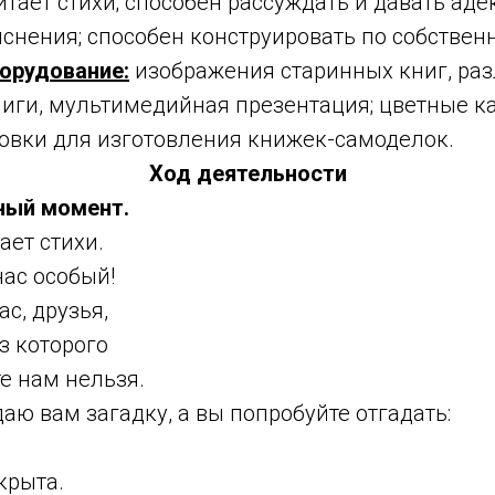
тает стихи; способен рассуждать и давать ад
снения; способен конструировать по собствен
орудование:
изображения старинных книг, ра
иги, мультимедийная презентация; цветные к
товки для изготовления книжек-самоделок.
Ход деятельности
нный момент.
ает стихи.
нас особый!
с, друзья,
з которого
е нам нельзя.
даю вам загадку, а вы попробуйте отгадать:
крыта.