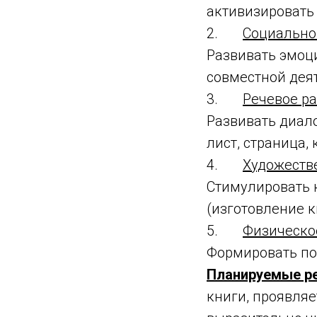
активизировать
2.
Социально
Развивать эмоц
совместной дея
3.
Речевое ра
Развивать диало
лист, страница,
4.
Художестве
Стимулировать 
(изготовление 
5.
Физическое
Формировать по
Планируемые р
книги, проявля