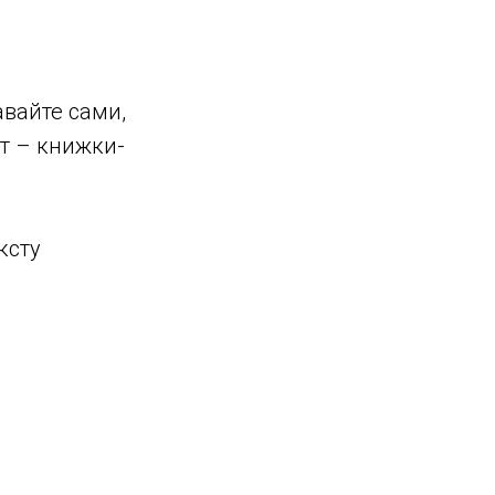
вайте сами,
т – книжки-
ксту