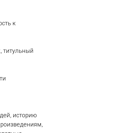
ость к
, титульный
ти
дей, историю
произведениям,