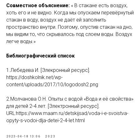
Совместное объяснение:
« В стакане есть воздух,
хоть его и не видно. Когда мы опускаем перевёрнутый
стакан в воду, воздух не даёт ей заполнить
пространство внутри. Поэтому, опустив стакан на дно,
мы видим то, что скрывалось под слоем воды. Воздух
легче воды.»
Библиографический список
1.Лебедева И. [Элекронный ресурс].
https://doshkolnik.net/wp-
content/uploads/2017/10/logodosh2.png
2.Молчанова О.Н. Опыты с водой «Вода и её свойства»
для детей 2-4 лет. [Электронный ресурс].
URL:https://www.maam.ru/detskijsad/voda-i-e-svoistva-
opyty-s-vodoi-dlja-detei-2-4-let.html
2023-04-18 13:06
2023