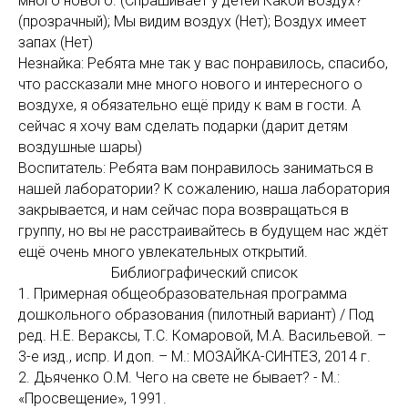
много нового. (Спрашивает у детей Какой воздух?
(прозрачный); Мы видим воздух (Нет); Воздух имеет
запах (Нет)
Незнайка: Ребята мне так у вас понравилось, спасибо,
что рассказали мне много нового и интересного о
воздухе, я обязательно ещё приду к вам в гости. А
сейчас я хочу вам сделать подарки (дарит детям
воздушные шары)
Воспитатель: Ребята вам понравилось заниматься в
нашей лаборатории? К сожалению, наша лаборатория
закрывается, и нам сейчас пора возвращаться в
группу, но вы не расстраивайтесь в будущем нас ждёт
ещё очень много увлекательных открытий.
Библиографический список
1. Примерная общеобразовательная программа
дошкольного образования (пилотный вариант) / Под
ред. Н.Е. Вераксы, Т.С. Комаровой, М.А. Васильевой. –
3-е изд., испр. И доп. – М.: МОЗАЙКА-СИНТЕЗ, 2014 г.
2. Дьяченко О.М. Чего на свете не бывает? - М.:
«Просвещение», 1991.