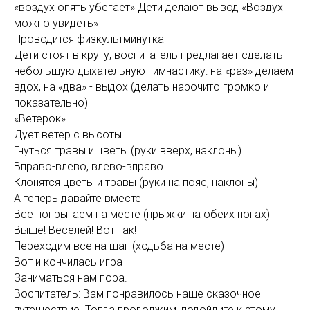
«воздух опять убегает» Дети делают вывод «Воздух
можно увидеть»
Проводится физкультминутка
Дети стоят в кругу; воспитатель предлагает сделать
небольшую дыхательную гимнастику: на «раз» делаем
вдох, на «два» - выдох (делать нарочито громко и
показательно)
«Ветерок».
Дует ветер с высоты
Гнуться травы и цветы (руки вверх, наклоны)
Вправо-влево, влево-вправо.
Клонятся цветы и травы (руки на пояс, наклоны)
А теперь давайте вместе
Все попрыгаем на месте (прыжки на обеих ногах)
Выше! Веселей! Вот так!
Переходим все на шаг (ходьба на месте)
Вот и кончилась игра
Заниматься нам пора.
Воспитатель: Вам понравилось наше сказочное
путешествие. Тогда продолжим, подойдите к этому