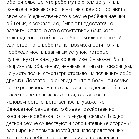
обстоятельство, что ребёнку не с кем вступить в
равные и ровные отноше ния, не с кем сопоставить
свое «я». У единственного в семье ребёнка навыки
общения, к сожалению, бывают недостаточно
развиты. Связано это с отсутствием близ кого
каждодневного общения с братом или сестрой. У
единственного ребёнка нет возможности понять
необходи мость взаимных уступок, которые
существуют в каж дом коллективе. Он может быть
капризным, обидчивым, невнимательным к товарищам,
не уметь подчиняться (при стремлении подчинить себе
других). Достаточно очевидно, что в большой семье
легче реализовать в со знании и поведении ребёнка
такие нравственные качества, как чуткость,
человечность, ответственность, уважение.
Однодетной семье часто бывает свойствен но
воспитание ребёнка по типу «кумир семьи». В одно
детной семье существуют и положительные стороны:
расширение возможностей для непосредственных
кон тактов ребёнка с родителями, утверждение в