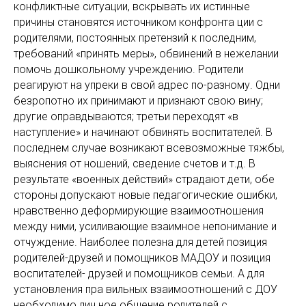
конфликтные ситуации, вскрывать их истинные
причины становятся источником конфронта ции с
родителями, постоянных претензий к последним,
требований «принять меры», обвинений в нежелании
помочь дошкольному учреждению. Родители
реагируют на упреки в свой адрес по-разному. Одни
безропотно их принимают и признают свою вину;
другие оправдываются; третьи переходят «в
наступление» и начинают обвинять воспитателей. В
последнем случае возникают всевозможные тяжбы,
выяснения от ношений, сведение счетов и т.д. В
результате «военных действий» страдают дети, обе
стороны допускают новые педагогические ошибки,
нравственно деформирующие взаимоотношения
между ними, усиливающие взаимное непонимание и
отчуждение. Наиболее полезна для детей позиция
родителей-друзей и помощников МАДОУ и позиция
воспитателей- друзей и помощников семьи. А для
установления пра вильных взаимоотношений с ДОУ
необходимо лич ное общение родителей с