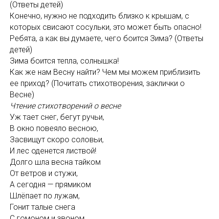
(Ответы детей)
Конечно, нужно не подходить близко к крышам, с
которых свисают сосульки, это может быть опасно!
Ребята, а как вы думаете, чего боится Зима? (Ответы
детей)
Зима боится тепла, солнышка!
Как же нам Весну найти? Чем мы можем приблизить
ее приход? (Почитать стихотворения, заклички о
Весне)
Чтение стихотворений о весне
Уж тает снег, бегут ручьи,
В окно повеяло весною,
Засвищут скоро соловьи,
И лес оденется листвой!
Долго шла весна тайком
От ветров и стужи,
А сегодня — прямиком
Шлёпает по лужам,
Гонит талые снега
С гомоном и звоном,