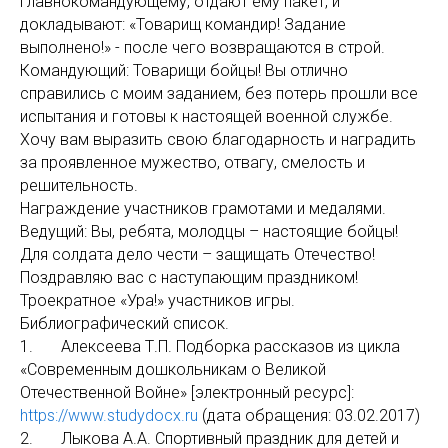
главнокомандующему, отдают ему пакет, и
докладывают: «Товарищ командир! Задание
выполнено!» - после чего возвращаются в строй.
Командующий: Товарищи бойцы! Вы отлично
справились с моим заданием, без потерь прошли все
испытания и готовы к настоящей военной службе.
Хочу вам выразить свою благодарность и наградить
за проявленное мужество, отвагу, смелость и
решительность.
Награждение участников грамотами и медалями.
Ведущий: Вы, ребята, молодцы – настоящие бойцы!
Для солдата дело чести – защищать Отечество!
Поздравляю вас с наступающим праздником!
Троекратное «Ура!» участников игры.
Библиографический список.
1. Алексеева Т.П. Подборка рассказов из цикла
«Современным дошкольникам о Великой
Отечественной
Войне» [электронный ресурс]:
https://www.studydocx.ru
(дата обращения: 03.02.2017)
2. Лыкова А.А. Спортивный праздник для детей и