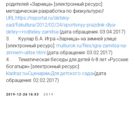
родителей «Зарница» [электронный ресурс]:
методическая разработка по физкультуре//
URL:https://nsportal.ru/detskiy-
sad/fizkultura/2012/02/24/sportivnyy-prazdnik-dlya-
detey-i-roditeley-zarnitsa
(дата обращения: 03.04.2017)
3. Куулар Б.А. Игра «Зарница» на зимней улице
[электронный ресурс]:
multiurok.ru/files/igra-zarnitsa-na-
zimnem-ulitse.html
(дата обращения: 03.02.2017)
4. Тематическая беседы для детей 6-8 лет «Русские
богатыри» [электронный ресурс]:
kladraz.ru
›
Сценарии
›
Для детского сада
›(дата
обращения: 02.02.2017)
2019-12-26 16:03
2019