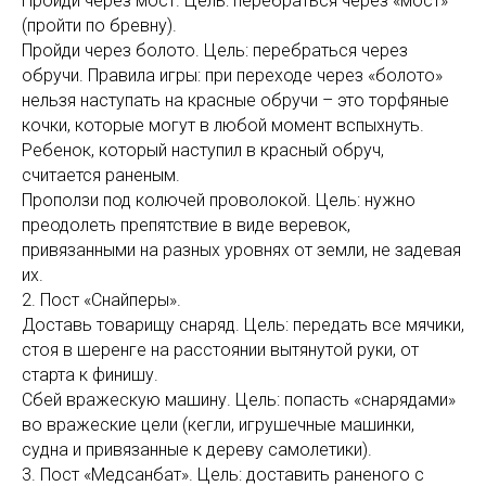
Пройди через мост. Цель: перебраться через «мост»
(пройти по бревну).
Пройди через болото. Цель: перебраться через
обручи. Правила игры: при переходе через «болото»
нельзя наступать на красные обручи – это торфяные
кочки, которые могут в любой момент вспыхнуть.
Ребенок, который наступил в красный обруч,
считается раненым.
Проползи под колючей проволокой. Цель: нужно
преодолеть препятствие в виде веревок,
привязанными на разных уровнях от земли, не задевая
их.
2. Пост «Снайперы».
Доставь товарищу снаряд. Цель: передать все мячики,
стоя в шеренге на расстоянии вытянутой руки, от
старта к финишу.
Сбей вражескую машину. Цель: попасть «снарядами»
во вражеские цели (кегли, игрушечные машинки,
судна и привязанные к дереву самолетики).
3. Пост «Медсанбат». Цель: доставить раненого с