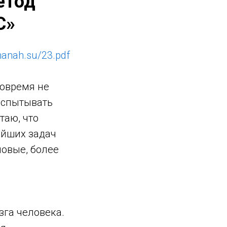
етод
С»
lmanah.su/23.pdf
вовремя не
испытывать
таю, что
ейших задач
овые, более
га человека.