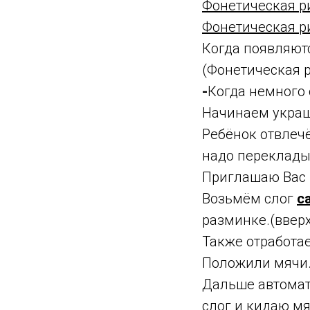
Фонетическая рит
Фонетическая р
Когда появляют
(Фонетическая 
-
Когда немного 
Начинаем украш
Ребёнок отвлечён
надо перекладыв
Приглашаю Вас 
Возьмём слог
с
разминке.(вверх
Также отработ
Положили мячи
Дальше автомат
слог и кидаю мя