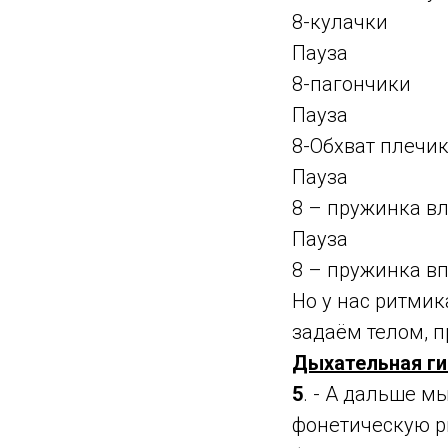
8-кулачки
Пауза
8-пагончики
Пауза
8-Обхват плечи
Пауза
8 – пружинка в
Пауза
8 – пружинка в
Но у нас ритмик
задаём телом, п
Дыхательная г
5
. - А дальше м
фонетическую р