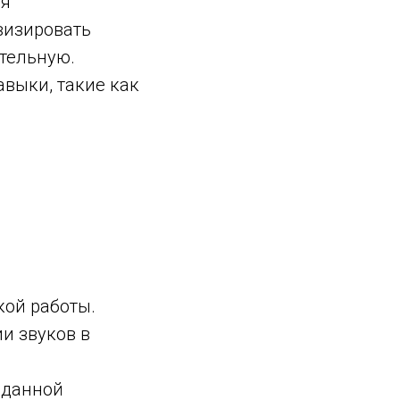
ся
визировать
ительную.
выки, такие как
кой работы.
и звуков в
 данной