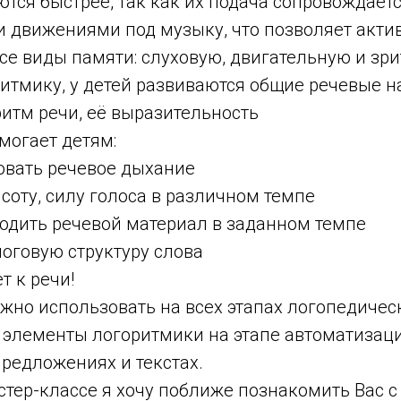
тся быстрее, так как их подача сопровождает
 движениями под музыку, что позволяет акти
се виды памяти: слуховую, двигательную и зр
итмику, у детей развиваются общие речевые на
ритм речи, её выразительность
могает детям:
ать речевое дыхание
у, силу голоса в различном темпе
ить речевой материал в заданном темпе
говую структуру слова
к речи!
жно использовать на всех этапах логопедичес
 элементы логоритмики на этапе автоматизаци
 предложениях и текстах.
стер-классе я хочу поближе познакомить Вас с