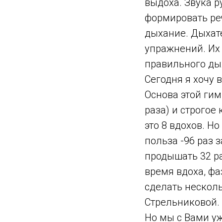
выдоха. Звука р
формировать ре
дыхание. Дыхат
упражнений. Их
правильного ды
Сегодня я хочу
Основа этой гим
раза) и строго
это 8 вдохов. Н
польза -96 раз з
продышать 32 р
время вдоха, ф
сделать нескол
Стрельниковой.
Но мы с Вами у