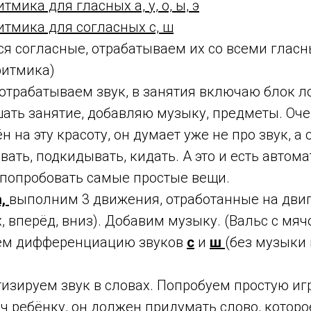
мика для гласных а, у, о, ы, э
итмика для согласных с, ш
ся согласные, отрабатываем их со всеми глас
ритмика)
отрабатываем звук, в занятия включаю блок л
ать занятие, добавляю музыку, предметы. Оче
 на эту красоту, он думает уже не про звук, а 
ать, подкидывать, кидать. А это и есть автома
попробовать самые простые вещи.
а,
выполним 3 движения, отработанные на дви
, вперёд, вниз). Добавим музыку. (Вальс с мяч
аем дифференциацию звуков
с
и
ш
(без музыки 
.
изируем звук в словах. Попробуем простую иг
ч ребёнку, он должен придумать слово, которо