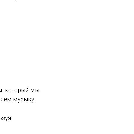
тм, который мы
ляем музыку.
ьзуя