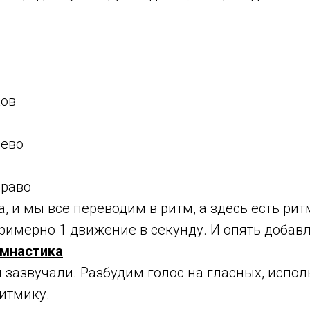
ков
лево
право
а, и мы всё переводим в ритм, а здесь есть ри
римерно 1 движение в секунду. И опять добав
имнастика
ы зазвучали. Разбудим голос на гласных, испол
итмику.