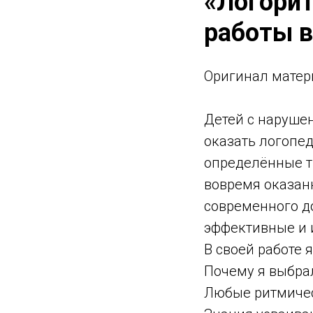
«Логори
работы в
Оригинал матер
Детей с нарушен
оказать логопе
определённые т
вовремя оказан
современного д
эффективные и 
В своей работе 
Почему я выбра
Любые ритмичес