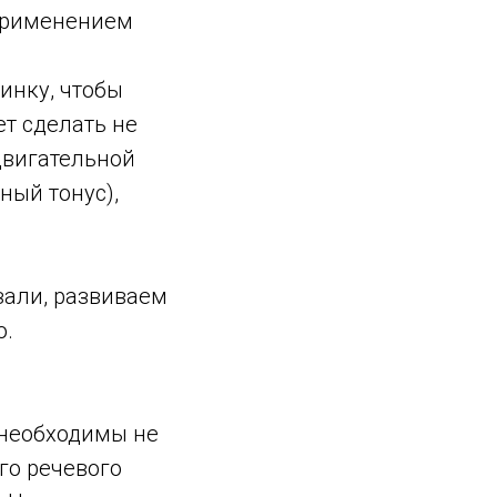
 применением
инку, чтобы
ет сделать не
двигательной
ный тонус),
зали, развиваем
ю.
необходимы не
го речевого