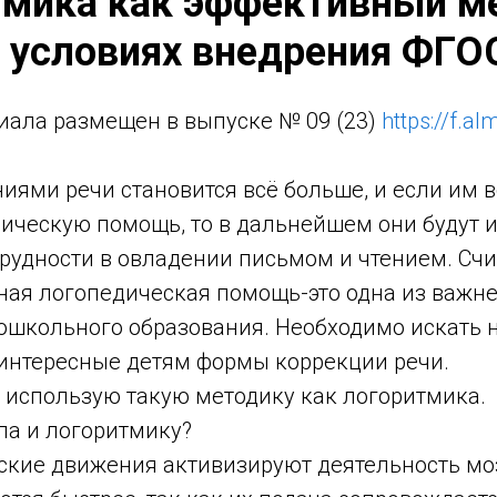
тмика как эффективный м
 условиях внедрения ФГО
иала размещен в выпуске № 09 (23)
https://f.a
иями речи становится всё больше, и если им 
дическую помощь, то в дальнейшем они будут 
рудности в овладении письмом и чтением. Счи
ная логопедическая помощь-это одна из важн
ошкольного образования. Необходимо искать н
интересные детям формы коррекции речи.
я использую такую методику как логоритмика.
ла и логоритмику?
кие движения активизируют деятельность моз