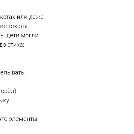
екстах или даже
ие тексты,
ты дети могли
о стиха:
ёпывать,
перёд)
ыку.
 что элементы
.