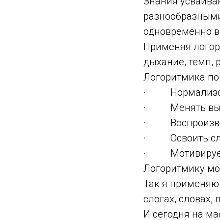
Знания усваиваю
разнообразными
одновременно в
Применяя логор
дыхание, темп, 
Логоритмика по
· Нормализов
· Менять высот
· Воспроизвод
· Освоить сло
· Мотивирует 
Логоритмику мо
Так я применяю
слогах, словах,
И сегодня на ма