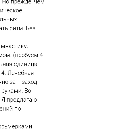
 Но прежде, чем
гическое
ельных
ть ритм. Без
имнастику.
мом. (пробуем 4
льная единица-
 4. Лечебная
чно за 1 заход
 руками. Во
. Я предлагаю
жений по
восьмёрками.