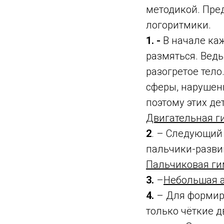
методикой. Пре
логоритмики.
1. -
В начале ка
размяться. Ведь
разогретое тело
сферы, нарушени
поэтому этих де
Двигательная г
2
. – Следующий 
пальчики-разви
Пальчиковая ги
3.
–
Небольшая а
4.
– Для формир
только чёткие 