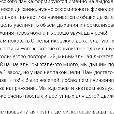
усского языка формируются именно на выдохе.
чевое дыхание, нужно сформировать физиоло
ельная гимнастика начинается с общих дыхат
 цель-увеличить объём дыхания и нормализова
хания невозможна и хорошо звучащая речь!
 вам показать Стрельниковскую дыхательную г
настики –это короткие отрывистые вдохи с шу
е количество повторений, минимальная дыхате
о 8 на начальном этапе-это много, мы дышим по
а 1 заход, но у нас нет такой цели. Нам достато
аза. Чтобы было веселей, добавляем движения
аза напряжения. Мы вдыхаем и хватаем воздух
ько очень простых и доступных для детей дви
же продвинутая группа детей, которые дышат 