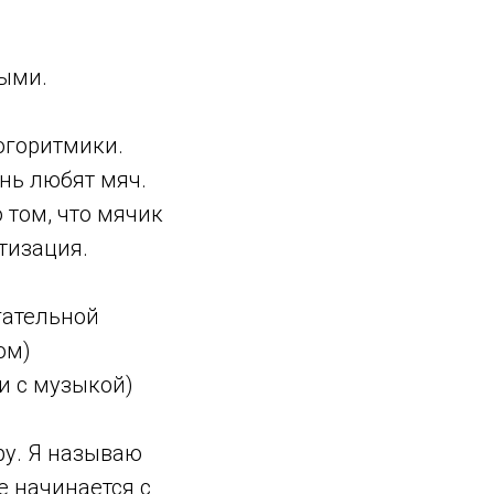
ными.
огоритмики.
нь любят мяч.
о том, что мячик
тизация.
гательной
ом)
и с музыкой)
ру. Я называю
е начинается с