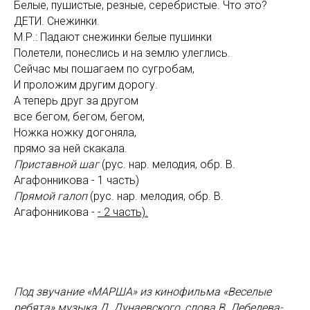
Белые, пушистые, резные, серебристые. Что это?
ДЕТИ. Снежинки.
М.Р.: Падают снежинки белые пушинки
Полетели, понеслись и на землю улеглись.
Сейчас мы пошагаем по сугробам,
И проложим другим дорогу.
А теперь друг за другом
все бегом, бегом, бегом,
Ножка ножку догоняла,
прямо за ней скакала.
Приставной шаг
(рус. нар. мелодия, обр. В.
Агафонникова - 1 часть)
Прямой галоп
(рус. нар. мелодия, обр. В.
Агафонникова -
- 2 часть).
Под звучание «МАРША» из кинофильма «Веселые
ребята» музыка Д. Дунаевского, слова В. Лебедева-