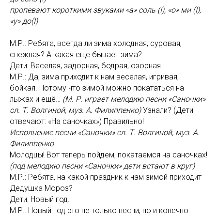
пропевают короткими звуками «а» соль (I), «о» ми (I),
«у» до(I)
М.Р.: Ребята, всегда ли зима холодная, суровая,
снежная? А какая еще бывает зима?
Дети: Веселая, задорная, бодрая, озорная.
М.Р.: Да, зима приходит к нам веселая, игривая,
бойкая. Потому что зимой можно покататься на
лыжах и ещё…
(М. Р. играет мелодию песни «Саночки»
сл. Т. Волгиной, муз. А. Филиппенко)
Узнали? (Дети
отвечают: «На саночках») Правильно!
Исполнение песни «Саночки» сл. Т. Волгиной, муз. А.
Филиппенко.
Молодцы! Вот теперь пойдем, покатаемся на саночках!
(под мелодию песни «Саночки» дети встают в круг)
М.Р.: Ребята, на какой праздник к нам зимой приходит
Дедушка Мороз?
Дети: Новый год.
М.Р.: Новый год это не только песни, но и конечно