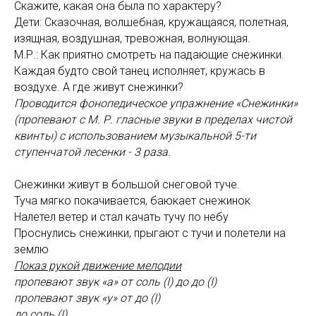
Скажите, какая она была по характеру?
Дети: Сказочная, волшебная, кружащаяся, полетная,
изящная, воздушная, тревожная, волнующая.
М.Р.: Как приятно смотреть на падающие снежинки.
Каждая будто свой танец исполняет, кружась в
воздухе. А где живут снежинки?
Проводится фонопедическое упражнение «Снежинки»
(пропевают с М. Р. гласные звуки в пределах чистой
квинты) с использованием музыкальной 5-ти
ступенчатой лесенки - 3 раза.
Снежинки живут в большой снеговой туче.
Туча мягко покачивается, баюкает снежинок
Налетел ветер и стал качать тучу по небу
Проснулись снежинки, прыгают с тучи и полетели на
землю
Показ рукой движение мелодии
пропевают звук «а» от соль (I) до до (I)
пропевают звук «у» от до (I)
до соль (I)