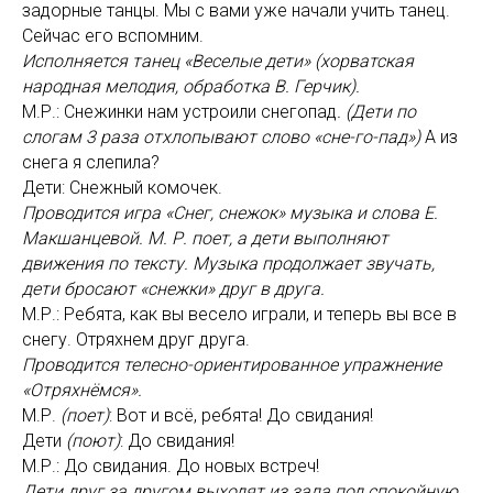
задорные танцы. Мы с вами уже начали учить танец.
Сейчас его вспомним.
Исполняется танец «Веселые дети» (хорватская
народная мелодия, обработка В. Герчик).
М.Р.: Снежинки нам устроили снегопад
. (Дети по
слогам 3 раза отхлопывают слово «сне-го-пад»)
А из
снега я слепила?
Дети: Снежный комочек.
Проводится игра «Снег, снежок» музыка и слова Е.
Макшанцевой. М. Р. поет, а дети выполняют
движения по тексту. Музыка продолжает звучать,
дети бросают «снежки» друг в друга.
М.Р.: Ребята, как вы весело играли, и теперь вы все в
снегу. Отряхнем друг друга.
Проводится телесно-ориентированное упражнение
«Отряхнёмся».
М.Р.
(поет)
: Вот и всё, ребята! До свидания!
Дети
(поют)
: До свидания!
М.Р.: До свидания. До новых встреч!
Дети друг за другом выходят из зала под спокойную