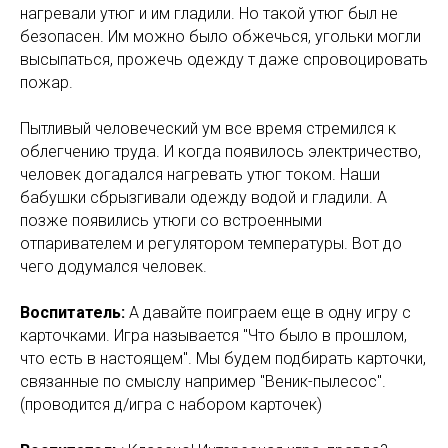
нагревали утюг и им гладили. Но такой утюг был не
безопасен. Им можно было обжечься, угольки могли
высыпаться, прожечь одежду т даже спровоцировать
пожар.
Пытливый человеческий ум все время стремился к
облегчению труда. И когда появилось электричество,
человек догадался нагревать утюг током. Наши
бабушки сбрызгивали одежду водой и гладили. А
позже появились утюги со встроенными
отпаривателем и регулятором температуры. Вот до
чего додумался человек.
Воспитатель:
А давайте поиграем еще в одну игру с
карточками. Игра называется "Что было в прошлом,
что есть в настоящем". Мы будем подбирать карточки,
связанные по смыслу например "Веник-пылесос".
(проводится д/игра с набором карточек)