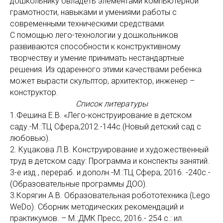
дошкольнику овладеть элементами компьютерной
грамотности, навыками и умениями работы с
современными техническими средствами.
С помощью лего-технологии у дошкольников
развиваются способности к конструктивному
творчеству и умение принимать нестандартные
решения. Из одаренного этими качествами ребенка
может вырасти скульптор, архитектор, инженер –
конструктор.
Список литературы
1.Фешина Е.В. «Лего-конструирование в детском
саду.-М.:ТЦ Сфера,2012.-144с.(Новый детский сад с
любовью).
2. Куцакова Л.В. Конструирование и художественный
труд в детском саду: Программа и конспекты занятий.
3-е изд., перераб. и дополн.-М.:ТЦ Сфера, 2016. -240с.-
(Образовательные программы ДОО).
3.Корягин А.В. Образовательная робототехника (Lego
WeDo). Сборник методических рекомендаций и
практикумов. – М.:ДМК Пресс, 2016.- 254 с.: ил.