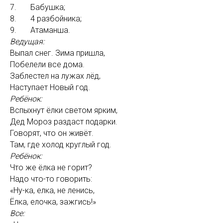
7. Бабушка;
8. 4 разбойника;
9. Атаманша.
Ведущая:
Выпал снег. Зима пришла,
Побелели все дома.
Заблестел на лужах лёд,
Наступает Новый год.
Ребёнок:
Вспыхнут ёлки светом ярким,
Дед Мороз раздаст подарки.
Говорят, что он живёт.
Там, где холод круглый год.
Ребёнок:
Что же ёлка не горит?
Надо что-то говорить:
«Ну-ка, елка, не ленись,
Ёлка, елочка, зажгись!»
Все: