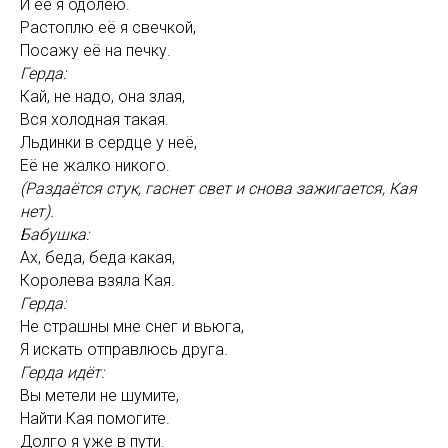
И её я одолею.
Растоплю её я свечкой,
Посажу её на печку.
Герда:
Кай, не надо, она злая,
Вся холодная такая.
Льдинки в сердце у неё,
Её не жалко никого.
(Раздаётся стук, гаснет свет и снова зажигается, Кая
нет).
Бабушка:
Ах, беда, беда какая,
Королева взяла Кая.
Герда:
Не страшны мне снег и вьюга,
Я искать отправлюсь друга.
Герда идёт:
Вы метели не шумите,
Найти Кая помогите.
Долго я уже в пути.