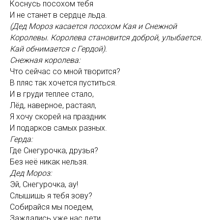
Коснусь посохом тебя
И не станет в сердце льда.
(Дед Мороз касается посохом Кая и Снежной
Королевы. Королева становится доброй, улыбается.
Кай обнимается с Гердой).
Снежная королева:
Что сейчас со мной творится?
В пляс так хочется пуститься.
И в груди теплее стало,
Лёд, наверное, растаял,
Я хочу скорей на праздник
И подарков самых разных.
Герда:
Где Снегурочка, друзья?
Без неё никак нельзя.
Дед Мороз:
Эй, Снегурочка, ау!
Слышишь я тебя зову?
Собирайся мы поедем,
Заждались уже нас дети.