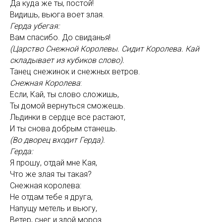
Да куда же ты, постой!
Видишь, вьюга воет злая.
Герда убегая:
Вам спасибо. До свиданья!
(Царство Снежной Королевы. Сидит Королева. Кай
складывает из кубиков слово).
Танец снежинок и снежных ветров.
Снежная Королева
:
Если, Кай, ты слово сложишь,
Ты домой вернуться сможешь.
Льдинки в сердце все растают,
И ты снова добрым станешь.
(Во дворец входит Герда).
Герда:
Я прошу, отдай мне Кая,
Что же злая ты такая?
Снежная королева:
Не отдам тебе я друга,
Напущу метель и вьюгу,
Ветер, снег и злой мороз