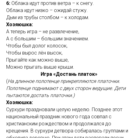
6:
Облака идут против ветра – к снегу.
Облака идут низко – ожидай стужу.
Дым из трубы столбом – к холодам.
Хозяюшка:
А теперь игра – не развлечение,
А с большим – большим значением.
Чтобы был долог колосок,
Чтобы вырос лён высок,
Прыгайте как можно выше,
Можно прыгать выше крыши.
Игра «Достань платок»
(
На длинное полотенце прикрепляются платочки.
Полотенце поднимают с двух сторон ведущие. Дети
пытаются достать платочки.)
Хозяюшка:
Сурхури праздновали целую неделю. Позднее этот
национальный праздник нового года совпал с
христианским рождеством и продолжался до
крещения. В сурхури детвора собиралась группами и
обходила деревню. При этом дети распевали песни,