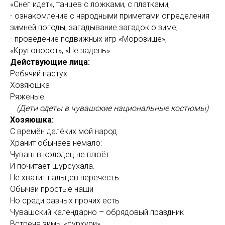
«Снег идет», танцев с ложками, с платками;
- ознакомление с народными приметами определения
зимней погоды; загадывание загадок о зиме;
- проведение подвижных игр «Морозище»,
«Круговорот», «Не задень»
Действующие лица:
Ребячий пастух
Хозяюшка
Ряженые
(Дети одеты в чувашские национальные костюмы)
Хозяюшка:
С времён далёких мой народ
Хранит обычаев немало:
Чуваш в колодец не плюёт
И почитает шурсухала.
Не хватит пальцев перечесть
Обычаи простые наши
Но среди разных прочих есть
Чувашский календарно – обрядовый праздник
Встреча зимы «сурхури».