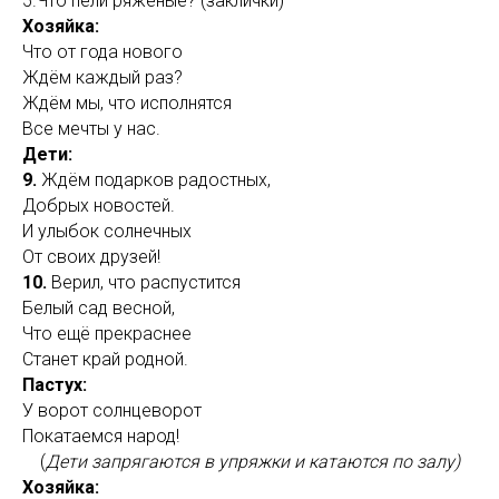
5.Что пели ряженые? (заклички)
Хозяйка:
Что от года нового
Ждём каждый раз?
Ждём мы, что исполнятся
Все мечты у нас.
Дети:
9.
Ждём подарков радостных,
Добрых новостей.
И улыбок солнечных
От своих друзей!
10.
Верил, что распустится
Белый сад весной,
Что ещё прекраснее
Станет край родной.
Пастух:
У ворот солнцеворот
Покатаемся народ!
(
Дети запрягаются в упряжки и катаются по залу)
Хозяйка: