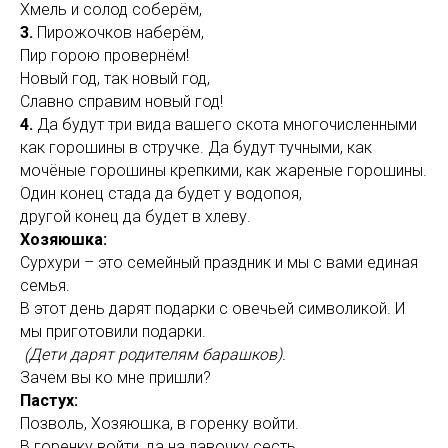
Хмель и солод соберём,
3.
Пирожочков наберём,
Пир горою провернём!
Новый год, так новый год,
Славно справим новый год!
4.
Да будут три вида вашего скота многочисленными
как горошины в стручке. Да будут тучными, как
мочёные горошины крепкими, как жареные горошины.
Один конец стада да будет у водопоя,
другой конец да будет в хлеву.
Хозяюшка:
Сурхури – это семейный праздник и мы с вами единая
семья.
В этот день дарят подарки с овечьей символикой. И
мы приготовили подарки.
(Дети дарят родителям барашков).
Зачем вы ко мне пришли?
Пастух:
Позволь, Хозяюшка, в горенку войти.
В горенку войти, да на лавочку сесть.