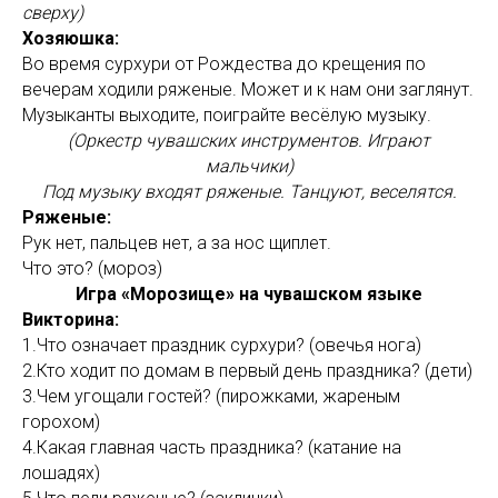
сверху)
Хозяюшка:
Во время сурхури от Рождества до крещения по
вечерам ходили ряженые. Может и к нам они заглянут.
Музыканты выходите, поиграйте весёлую музыку.
(Оркестр чувашских инструментов. Играют
мальчики)
Под музыку входят ряженые. Танцуют, веселятся.
Ряженые:
Рук нет, пальцев нет, а за нос щиплет.
Что это? (мороз)
Игра «Морозище» на чувашском языке
Викторина:
1.Что означает праздник сурхури? (овечья нога)
2.Кто ходит по домам в первый день праздника? (дети)
3.Чем угощали гостей? (пирожками, жареным
горохом)
4.Какая главная часть праздника? (катание на
лошадях)