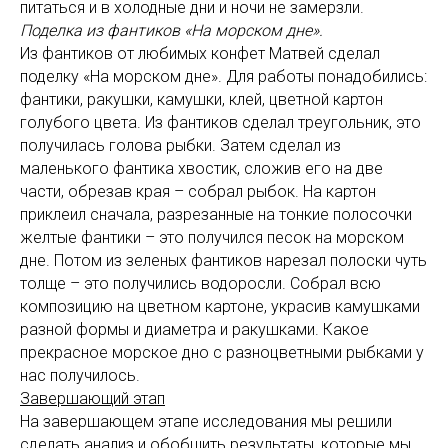
питаться и в холодные дни и ночи не замерзли.
Поделка из фантиков «На морском дне».
Из фантиков от любимых конфет Матвей сделал
поделку «На морском дне». Для работы понадобились:
фантики, ракушки, камушки, клей, цветной картон
голубого цвета. Из фантиков сделал треугольник, это
получилась голова рыбки. Затем сделал из
маленького фантика хвостик, сложив его на две
части, обрезав края – собрал рыбок. На картон
приклеил сначала, разрезанные на тонкие полосочки
желтые фантики – это получился песок на морском
дне. Потом из зеленых фантиков нарезал полоски чуть
толще – это получились водоросли. Собрал всю
композицию на цветном картоне, украсив камушками
разной формы и диаметра и ракушками. Какое
прекрасное морское дно с разноцветными рыбками у
нас получилось.
Завершающий этап
На завершающем этапе исследования мы решили
сделать анализ и обобщить результаты, которые мы