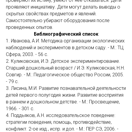
проверяют их истину, умеют от нее отказаться. Дети
проявляют инициативу. Дети могут делать выводы о
скрытых свойствах предметов и явлений.
Самостоятельно убирают оборудования после
проведенных опытов.
Библиографический список
1. Иванова, А.И. Методика организации экологических
наблюдений и экспериментов в детском саду. - М.: ТЦ
Сфера, 2003. - 56 с.
2. Куликовская, И.Э. Детское экспериментирование.
Старший дошкольный возраст / И.Э. Куликовская, Н.Н.
Совгир. - М.: Педагогическое общество России, 2005.
- 79 с.
3. Лисина, М.И. Развитие познавательной деятельности
детей первого полугодия жизни. Развитие восприятия
в раннем и дошкольном детстве. - М.: Просвещение,
1966. - 301 с.
4. Поддьяков, А.Н. исследовательское поведение:
стратегии поведения, помощь, противодействие,
конфликт. 2-ое изд., испр. и доп. - М.: ПЕР СЭ, 2006. -