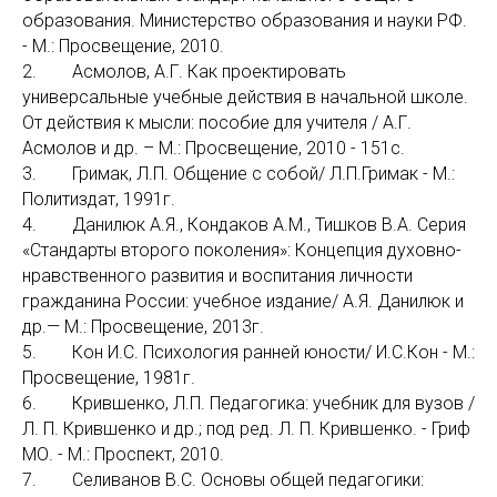
образования. Министерство образования и науки РФ.
- М.: Просвещение, 2010.
2. Асмолов, А.Г. Как проектировать
универсальные учебные действия в начальной школе.
От действия к мысли: пособие для учителя / А.Г.
Асмолов и др. – М.: Просвещение, 2010 - 151с.
3. Гримак, Л.П. Общение с собой/ Л.П.Гримак - М.:
Политиздат, 1991г.
4. Данилюк А.Я., Кондаков А.М., Тишков В.А. Серия
«Стандарты второго поколения»: Концепция духовно-
нравственного развития и воспитания личности
гражданина России: учебное издание/ А.Я. Данилюк и
др.— М.: Просвещение, 2013г.
5. Кон И.С. Психология ранней юности/ И.С.Кон - М.:
Просвещение, 1981г.
6. Крившенко, Л.П. Педагогика: учебник для вузов /
Л. П. Крившенко и др.; под ред. Л. П. Крившенко. - Гриф
МО. - М.: Проспект, 2010.
7. Селиванов В.С. Основы общей педагогики: