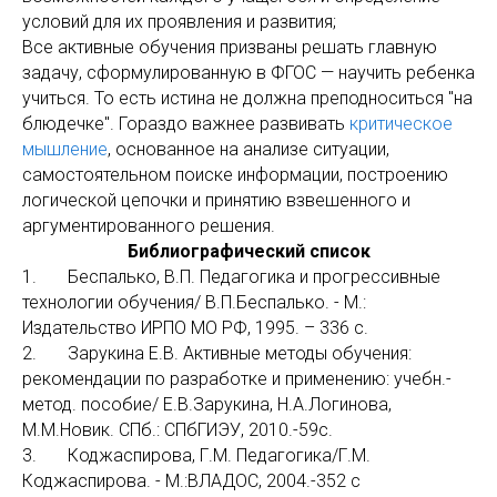
условий для их проявления и развития;
Все активные обучения призваны решать главную
задачу, сформулированную в ФГОС — научить ребенка
учиться. То есть истина не должна преподноситься "на
блюдечке". Гораздо важнее развивать
критическое
мышление
, основанное на анализе ситуации,
самостоятельном поиске информации, построению
логической цепочки и принятию взвешенного и
аргументированного решения.
Библиографический список
1. Беспалько, В.П. Педагогика и прогрессивные
технологии обучения/ В.П.Беспалько. - М.:
Издательство ИРПО МО РФ, 1995. – 336 с.
2. Зарукина Е.В. Активные методы обучения:
рекомендации по разработке и применению: учебн.-
метод. пособие/ Е.В.Зарукина, Н.А.Логинова,
М.М.Новик. СПб.: СПбГИЭУ, 2010.-59с.
3. Коджаспирова, Г.М. Педагогика/Г.М.
Коджаспирова. - М.:ВЛАДОС, 2004.-352 с