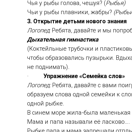
Чья у рыбы голова, чешуя? (
Рыбья)
Чьи у рыбы плавники, жабры?
(Рыбьи
3. Открытие детьми нового знания
Логопед
: Ребята, давайте и мы попр
Дыхательная гимнастика
(Коктейльные трубочки и пластиковы
чтобы образовались пузырьки. Вдыха
не поднимать).
·
Упражнение «Семейка слов»
Логопед:
Ребята, давайте с вами поиг
образуем слова одной семейки к сл
одной рыбке.
В синем море жила-была маленькая
Мама и папа называли её ласково….
Рыбке папа и мама запрещали отплыв