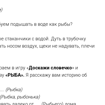
)
обуем подышать в воде как рыбы?
е стаканчики с водой. Дуть в трубочку
ть носом воздух, щеки не надувать, плечи
раем в игру «
Доскажи словечко
» и
ову
«РЫБА».
Я расскажу вам историю об
 ….
(Рыбка)
(Рыбка, рыбонька)
ать далеко от ….. (Рыбьего) дома.