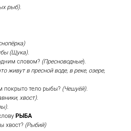
х рыб).
снопёрка)
убы (Щука).
 одним словом?
(Пресноводные
).
то живут в пресной воде, в реке, озере,
ем покрыто тело рыбы?
(Чешуёй).
вники, хвост).
ы).
слову
РЫБА
бы хвост?
(Рыбий)