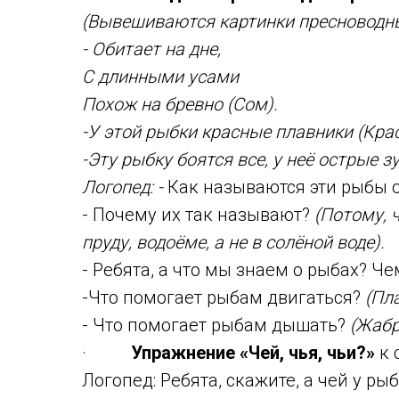
(Вывешиваются картинки пресноводны
- Обитает на дне,
С длинными усами
Похож на бревно (Сом).
-У этой рыбки красные плавники (Кра
-Эту рыбку боятся все, у неё острые з
Логопед: -
Как называются эти рыбы
- Почему их так называют?
(Потому, ч
пруду, водоёме, а не в солёной воде).
- Ребята, а что мы знаем о рыбах? Ч
-Что помогает рыбам двигаться?
(Пла
- Что помогает рыбам дышать?
(Жабр
·
Упражнение «Чей, чья, чьи?»
к 
Логопед: Ребята, скажите, а чей у ры