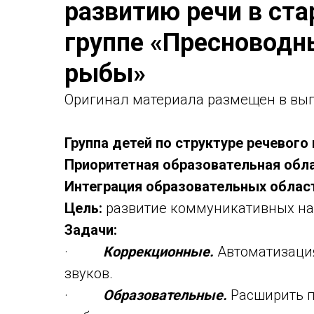
развитию речи в ст
группе «Пресноводн
рыбы»
Оригинaл материала размещен в вып
Группа детей по структуре речевого
Приоритетная образовательная обла
Интеграция образовательных област
Цель:
развитие коммуникативных на
Задачи:
·
Коррекционные.
Автоматизаци
звуков.
·
Образовательные.
Расширить п