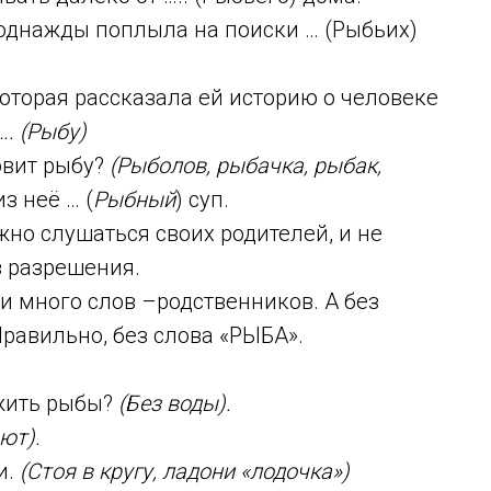
однажды поплыла на поиски … (Рыбьих)
оторая рассказала ей историю о человеке
. (Рыбу)
овит рыбу?
(Рыболов, рыбачка, рыбак,
з неё … (
Рыбный
) суп.
ужно слушаться своих родителей, и не
з разрешения.
и много слов –родственников. А без
Правильно, без слова «РЫБА».
 жить рыбы?
(Без воды).
ют).
и.
(Стоя в кругу, ладони «лодочка»)