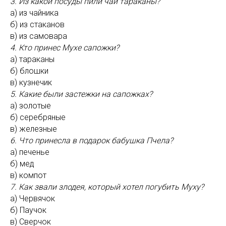
3. Из какой посуды пили чай тараканы?
а) из чайника
б) из стаканов
в) из самовара
4. Кто принес Мухе сапожки?
а) тараканы
б) блошки
в) кузнечик
5. Какие были застежки на сапожках?
а) золотые
б) серебряные
в) железные
6. Что принесла в подарок бабушка Пчела?
а) печенье
б) мед
в) компот
7. Как звали злодея, который хотел погубить Муху?
а) Червячок
б) Паучок
в) Сверчок