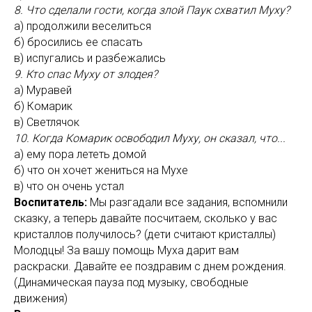
8. Что сделали гости, когда злой Паук схватил Муху?
а) продолжили веселиться
б) бросились ее спасать
в) испугались и разбежались
9. Кто спас Муху от злодея?
а) Муравей
б) Комарик
в) Светлячок
10. Когда Комарик освободил Муху, он сказал, что...
а) ему пора лететь домой
б) что он хочет жениться на Мухе
в) что он очень устал
Воспитатель:
Мы разгадали все задания, вспомнили
сказку, а теперь давайте посчитаем, сколько у вас
кристаллов получилось? (дети считают кристаллы)
Молодцы! За вашу помощь Муха дарит вам
раскраски. Давайте ее поздравим с днем рождения.
(Динамическая пауза под музыку, свободные
движения)