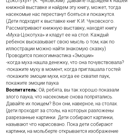
Цокотуху»? (К. Чуковский). Давайте подойдем к нашей
книжной выставке и найдем эту книгу, может, тогда
насекомые нас перестанут бояться и покажутся.
(Дети подходят к выставке книг К.И. Чуковского.
Рассматривают книжную выставку, находят книгу
«Муха-Цокотуха» и кладут ее на стол. Каждый
ребенок высказывает свою мысль о том, как по
иллюстрации можно найти знакомую сказку)
Проводится психогимнастика «Эмоции»
-когда муха нашла денежку, что она почувствовала?
-покажите муху в момент, когда приглашала гостей
-покажите эмоции мухи, когда ее схватил паук,
покажите эмоции паука
Воспитатель:
Ой, ребята, вы так хорошо показали
злого паука, что насекомые снова попрятались.
Давайте их поищем? Вон они, наверное, на столах.
(дети проходят за столы, на которых разложены
разрезанные картинки. Дети собирают картинки,
называют что нарисовано. Пока дети собирают
картинки, на мольберте открывается изображение